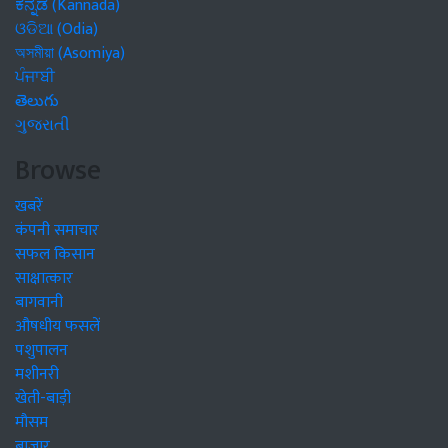
ಕನ್ನಡ (Kannada)
ଓଡିଆ (Odia)
অসমীয়া (Asomiya)
ਪੰਜਾਬੀ
తెలుగు
ગુજરાતી
Browse
खबरें
कंपनी समाचार
सफल किसान
साक्षात्कार
बागवानी
औषधीय फसलें
पशुपालन
मशीनरी
खेती-बाड़ी
मौसम
बाजार