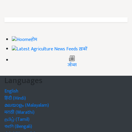
होम
ख़बरें
जॉब्स
Languages
English
हिंदी (Hindi)
മലയാളം (Malayalam)
मराठी (Marathi)
தமிழ் (Tamil)
বাঙালি (Bengali)