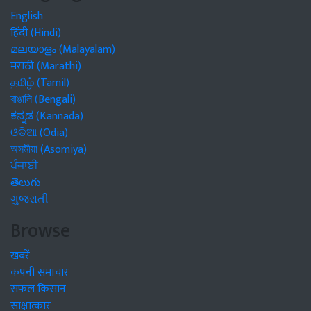
English
हिंदी (Hindi)
മലയാളം (Malayalam)
मराठी (Marathi)
தமிழ் (Tamil)
বাঙালি (Bengali)
ಕನ್ನಡ (Kannada)
ଓଡିଆ (Odia)
অসমীয়া (Asomiya)
ਪੰਜਾਬੀ
తెలుగు
ગુજરાતી
Browse
खबरें
कंपनी समाचार
सफल किसान
साक्षात्कार