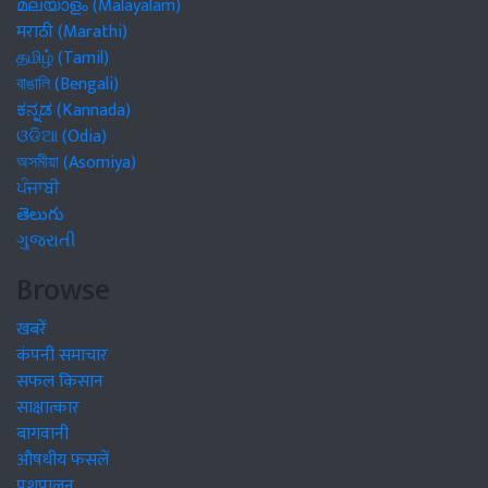
മലയാളം (Malayalam)
मराठी (Marathi)
தமிழ் (Tamil)
বাঙালি (Bengali)
ಕನ್ನಡ (Kannada)
ଓଡିଆ (Odia)
অসমীয়া (Asomiya)
ਪੰਜਾਬੀ
తెలుగు
ગુજરાતી
Browse
खबरें
कंपनी समाचार
सफल किसान
साक्षात्कार
बागवानी
औषधीय फसलें
पशुपालन