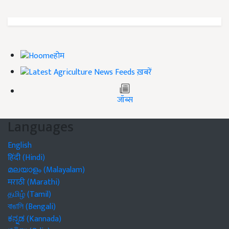
होम
ख़बरें
जॉब्स
Languages
English
हिंदी (Hindi)
മലയാളം (Malayalam)
मराठी (Marathi)
தமிழ் (Tamil)
বাঙালি (Bengali)
ಕನ್ನಡ (Kannada)