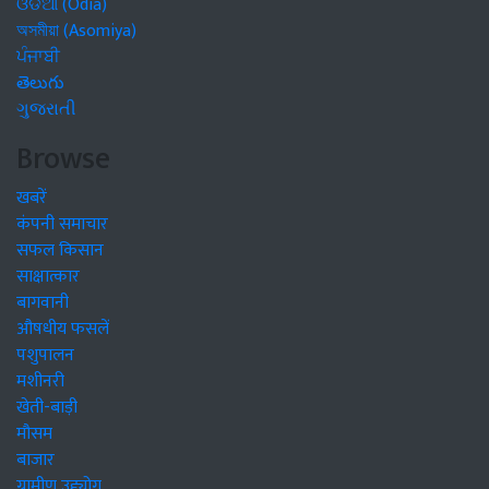
ଓଡିଆ (Odia)
অসমীয়া (Asomiya)
ਪੰਜਾਬੀ
తెలుగు
ગુજરાતી
Browse
खबरें
कंपनी समाचार
सफल किसान
साक्षात्कार
बागवानी
औषधीय फसलें
पशुपालन
मशीनरी
खेती-बाड़ी
मौसम
बाजार
ग्रामीण उद्द्योग