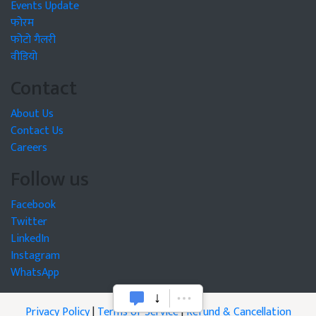
Events Update
फोरम
फोटो गैलरी
वीडियो
Contact
About Us
Contact Us
Careers
Follow us
Facebook
Twitter
LinkedIn
Instagram
WhatsApp
Privacy Policy
|
Terms of Service
|
Refund & Cancellation