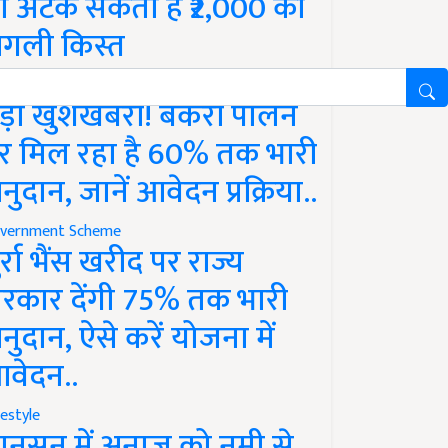
ो अटक सकती है ₹2,000 की
गली किस्त
vernment Scheme
ड़ी खुशखबरी! बकरी पालन
र मिल रहा है 60% तक भारी
नुदान, जानें आवेदन प्रक्रिया..
vernment Scheme
ुर्रा भैंस खरीद पर राज्य
रकार देंगी 75% तक भारी
नुदान, ऐसे करें योजना में
वेदन..
festyle
ानसून में अनाज को नमी से