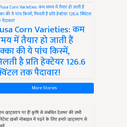
usa Corn Varieties: कम
मय में तैयार हो जाती हैं
क्का की ये पांच किस्में,
िलती है प्रति हेक्टेयर 126.6
्विंटल तक पैदावार!
More Stories
हम व्हाट्सएप पर हैं! कृषि से संबंधित देशभर की सभी
लेटेस्ट ख़बरें मोबाइल में पढ़ने के लिए हमारे व्हाट्सएप से
जुड़ें.