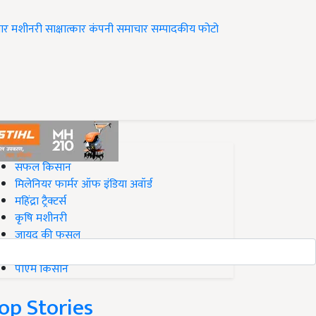
ार
मशीनरी
साक्षात्कार
कंपनी समाचार
सम्पादकीय
फोटो
op on Krishi Jagran
सफल किसान
मिलेनियर फार्मर ऑफ इंडिया अवॉर्ड
महिंद्रा ट्रैक्टर्स
कृषि मशीनरी
जायद की फसल
बिज़नेस आइडियाज
पीएम किसान
op Stories