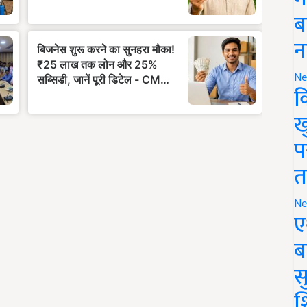
ब
न
Ne
क
ख
प
त
Ne
ए
ब
सु
श