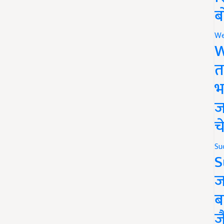
ब
We
W
त
भ
ज
च
Su
S
ज
ब
ज