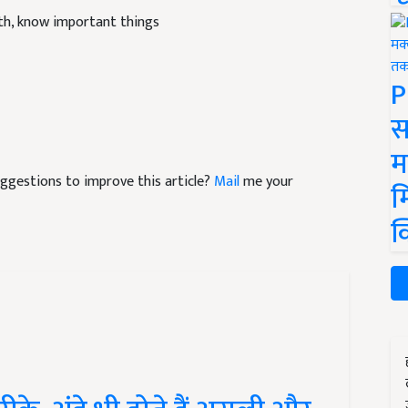
th, know important things
P
स
म
suggestions to improve this article?
Mail
me your
म
क