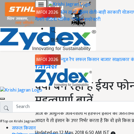
MFOI 2026
होम
ख़बरें
मौसम
खेती-बाड़ी
सरकारी योजना
गैलरी
वीडियो
मासिक पत्रिका
डायरेक्टरी
हिंदी
MFOI 2026
न्यूज़ रैप
सफल किसान
बाजार
साक्षात्कार
क
Home
विविध
क्यों बन रहा है ईयर 
महत्वपूर्ण बातें
आज के आधुनिक जीवनशैली में हेडफोन इंसान की जरुरतमंद चीज
आदत ये तो इंसान के उपर निर्भर करता है कि वो इसे किस प्
#Top on Krishi Jagran
सफल किसान
Updated on 12 May, 2018 6:50 AM IST