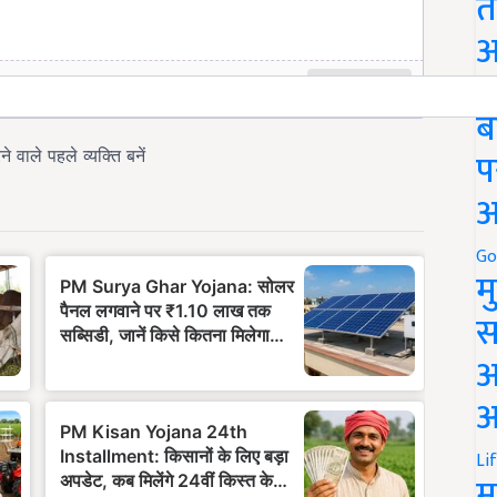
त
अ
Go
ब
प
अ
Go
म
स
अ
आ
Li
म