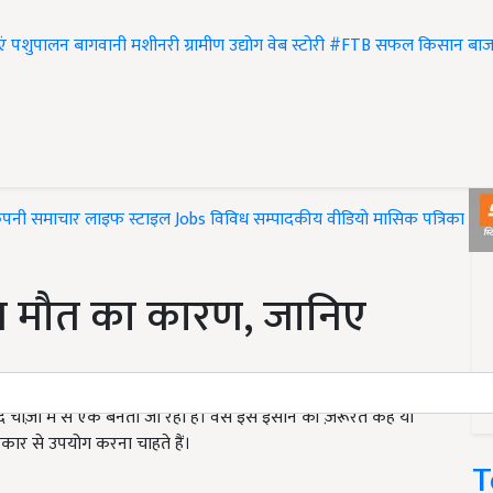
एं
पशुपालन
बागवानी
मशीनरी
ग्रामीण उद्योग
वेब स्टोरी
#FTB
सफल किसान
बाज
ंपनी समाचार
लाइफ स्टाइल
Jobs
विविध
सम्पादकीय
वीडियो
मासिक पत्रिका
#T
फोन मौत का कारण, जानिए
़ों में से एक बनता जा रहा है। वैसे इसे इंसान की ज़रूरत कहें या
रकार से उपयोग करना चाहते हैं।
T