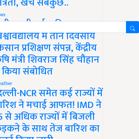
ात्रता, खर्च सबकुछ..
ws
ानी लक्ष्मीबाई कृषि
िश्वविद्यालय में तीन दिवसीय
िसान प्रशिक्षण संपन्न, केंद्रीय
ृषि मंत्री शिवराज सिंह चौहान
े किया संबोधित
ather
िल्ली-NCR समेत कई राज्यों में
ारिश ने मचाई आफत! IMD ने
5 से अधिक राज्यों में बिजली
ड़कने के साथ तेज बारिश का