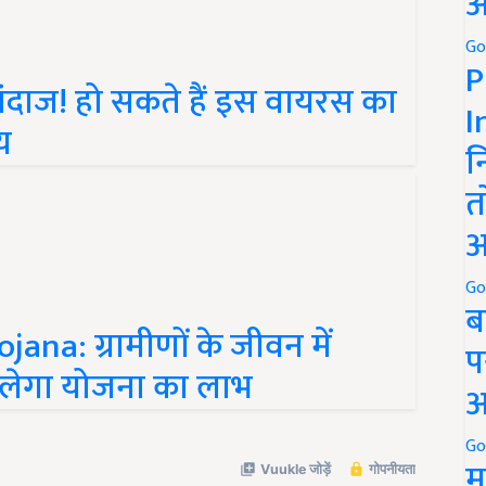
अ
Go
P
ंदाज! हो सकते हैं इस वायरस का
I
य
न
त
अ
Go
ब
na: ग्रामीणों के जीवन में
प
मिलेगा योजना का लाभ
अ
Go
म