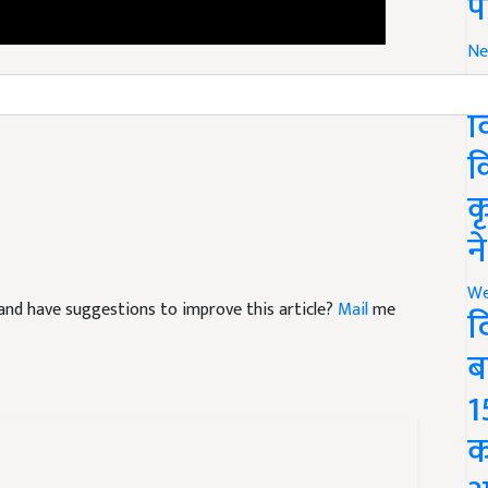
प
Ne
र
rganized training given to mechanics
व
क
क
न
We
le and have suggestions to improve this article?
Mail
me
द
ब
1
क