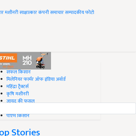
ार
मशीनरी
साक्षात्कार
कंपनी समाचार
सम्पादकीय
फोटो
op on Krishi Jagran
सफल किसान
मिलेनियर फार्मर ऑफ इंडिया अवॉर्ड
महिंद्रा ट्रैक्टर्स
कृषि मशीनरी
जायद की फसल
बिज़नेस आइडियाज
पीएम किसान
op Stories