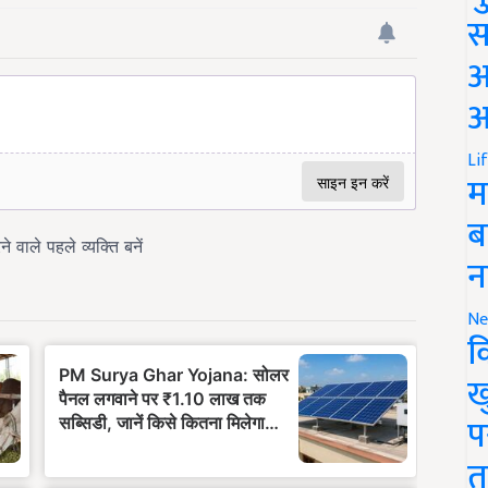
स
अ
आ
Li
म
ब
न
Ne
क
ख
प
त