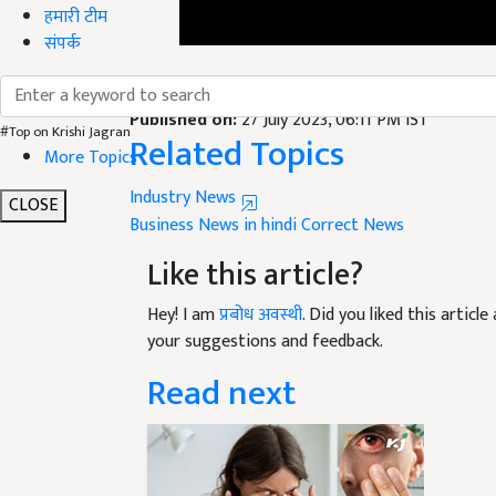
हमारी टीम
संपर्क
English Summary:
Divyol Mech Shala program o
Published on:
27 July 2023, 06:11 PM IST
#Top on Krishi Jagran
Related Topics
More Topics
Industry News
CLOSE
Business News in hindi
Correct News
Like this article?
Hey! I am
प्रबोध अवस्थी
. Did you liked this artic
your suggestions and feedback.
Read next