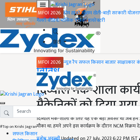
MFOI 2026
होम
ख़बरें
मौसम
खेती-बाड़ी
सरकारी योजना
गैलरी
वीडियो
मासिक पत्रिका
डायरेक्टरी
हिंदी
MFOI 2026
न्यूज़ रैप
सफल किसान
बाजार
साक्षात्कार
क
Home
विविध
दिव्योल मेक-शाला कार
मैकेनिकों को दिया गया 
दिव्योल मेक-शाला के लिए यह एक बड़ा अवसर था जब हम अपने उ
मौका था. हमने अपने इस कार्यक्रम के दौरान NCM विक्रम देस
#Top on Krishi Jagran
सफल किसान
प्रबोध अवस्थी
Updated on 27 July, 2023 6:22 PM IST