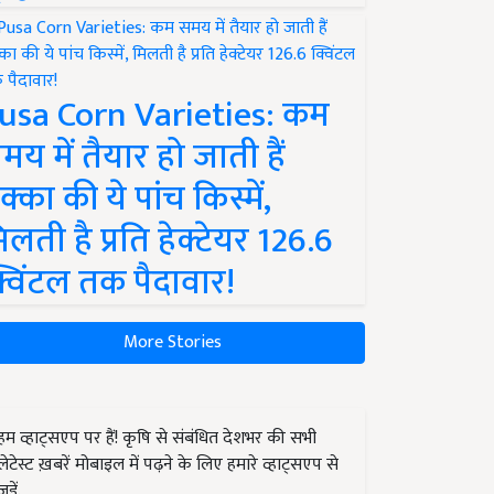
usa Corn Varieties: कम
मय में तैयार हो जाती हैं
क्का की ये पांच किस्में,
िलती है प्रति हेक्टेयर 126.6
्विंटल तक पैदावार!
More Stories
हम व्हाट्सएप पर हैं! कृषि से संबंधित देशभर की सभी
लेटेस्ट ख़बरें मोबाइल में पढ़ने के लिए हमारे व्हाट्सएप से
जुड़ें.