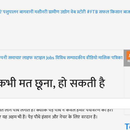
एं
पशुपालन
बागवानी
मशीनरी
ग्रामीण उद्योग
वेब स्टोरी
#FTB
सफल किसान
बाज
ंपनी समाचार
लाइफ स्टाइल
Jobs
विविध
सम्पादकीय
वीडियो
मासिक पत्रिका
#T
कभी मत छूना, हो सकती है
लोग पौधे लगाते हैं। क्योंकि पेड़ पौधे न केवल हमारे पर्यावरण को हरा
यह अहम भी हैं। पेड़ पौधे इंसान और नेचर के लिए वरदान है।
T