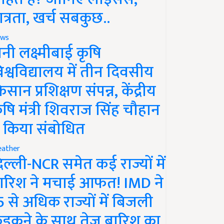
ात्रता, खर्च सबकुछ..
ws
ानी लक्ष्मीबाई कृषि
िश्वविद्यालय में तीन दिवसीय
िसान प्रशिक्षण संपन्न, केंद्रीय
ृषि मंत्री शिवराज सिंह चौहान
े किया संबोधित
ather
िल्ली-NCR समेत कई राज्यों में
ारिश ने मचाई आफत! IMD ने
5 से अधिक राज्यों में बिजली
ड़कने के साथ तेज बारिश का