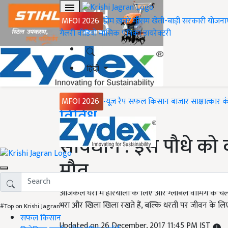
MFOI 2026
होम
ख़बरें
मौसम
खेती-बाड़ी
सरकारी योजना
गैलरी
वीडियो
मासिक पत्रिका
डायरेक्टरी
हिंदी
MFOI 2026
न्यूज़ रैप
सफल किसान
बाजार
साक्षात्कार
क
Home
विविध
सावधान : इस पौधे को 
मौत
आजकल घरों में हरियाली के लिए और ग्लोबल वार्मिंग के चलते 
भरा और खिला खिला रखते हैं, बल्कि धरती पर जीवन के लिए 
#Top on Krishi Jagran
सफल किसान
Updated on 26 December, 2017 11:45 PM IST