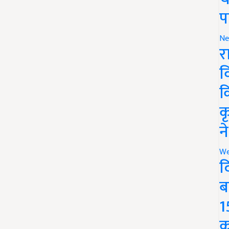
प
Ne
र
व
क
क
न
We
द
ब
1
क