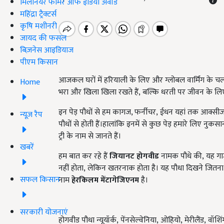
मिलेनियर फार्मर ऑफ इंडिया अवॉर्ड
महिंद्रा ट्रैक्टर्स
कृषि मशीनरी
जायद की फसल
बिज़नेस आइडियाज
पीएम किसान
आजकल घरों में हरियाली के लिए और ग्लोबल वार्मिंग के चलते 
Home
भरा और खिला खिला रखते हैं, बल्कि धरती पर जीवन के लिए 
इन पेड़ पौधों से हम कागज, फर्नीचर, ईधन यहां तक आक्सीजन
न्यूज़ रैप
पौधों से होती हैं।हालांकि इनमें से कुछ पेड़ हमारे लिए नुक
ट्री के नाम से जानते हैं।
खबरें
हम बात कर रहे हैं
जियानट होगवीड
नामक पौधे की, यह गाज
नहीं होता, लेकिन खतरनाक होता है। यह पौधा दिखने जितना ख
सफल किसान
नाम
हेरकिलम मेंटागेजिएनम
है।
सरकारी योजनाएं
होगवीड पौधा न्यूयॉर्क, पेंनसेल्वेनिया, ओहियो, मेरीलैंड, वॉ