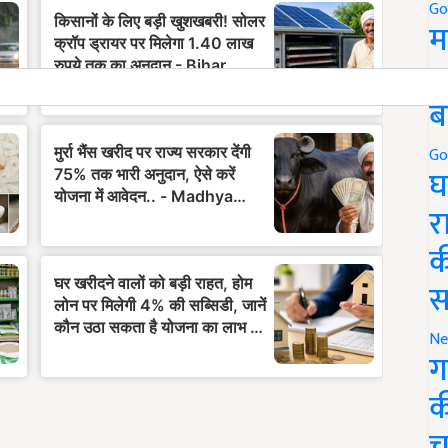
Go
म
5
ब
Go
घ
र
क
स
Ne
ग
क
च