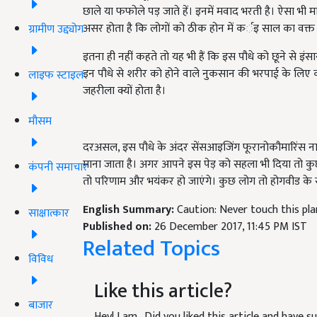
छाले या फफोले पड़ जाते हें। इनमें मवाद भरती है। ऐसा भ
असर होता है कि लोगों को ठीक होन में कर्इ साल का वक्त
ग्रामीण उद्द्योग
इतना ही नहीं कहते तो यह भी हैं कि इस पौधे को छूने से इं
इन पौधे से शरीर को होने वाले नुकसान की भरपाई के लिए
लाइफ स्टाइल
जहरीला क्यों होता है।
मौसम
दरअसल, इस पौधे के अंदर सेंसआइजिंग फूरानोकौमारिंस न
माना जाता है। अगर आपने इस पेड़ को सहला भी दिया तो कुछ 
कंपनी समाचार
तो परिणाम और भयंकर हो जाएंगे। कुछ लोग तो होगवीड के सं
English Summary:
Caution: Never touch this pl
साक्षात्कार
Published on:
26 December 2017, 11:45 PM IST
Related Topics
विविध
Like this article?
बाजार
Hey! I am
. Did you liked this article and have 