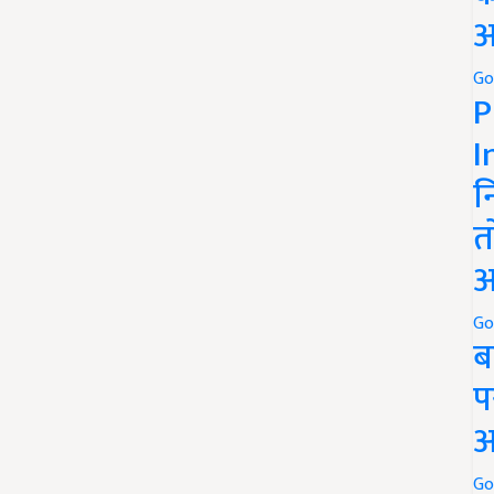
अ
Go
P
I
न
त
अ
Go
ब
प
अ
Go