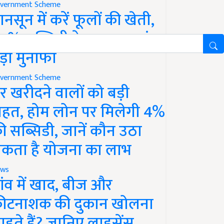
vernment Scheme
ानसून में करें फूलों की खेती,
0% सब्सिडी के साथ कमाएं
ड़ा मुनाफा
vernment Scheme
र खरीदने वालों को बड़ी
ाहत, होम लोन पर मिलेगी 4%
ी सब्सिडी, जानें कौन उठा
कता है योजना का लाभ
ws
ांव में खाद, बीज और
ीटनाशक की दुकान खोलना
ाहते हैं? जानिए लाइसेंस,