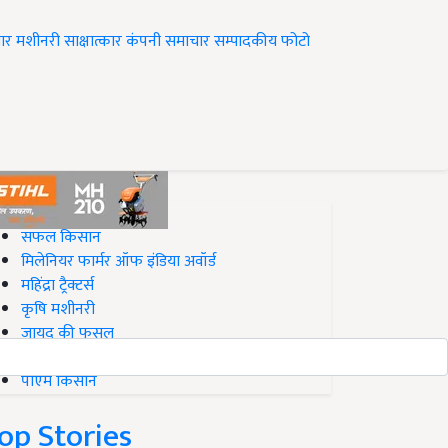
ार
मशीनरी
साक्षात्कार
कंपनी समाचार
सम्पादकीय
फोटो
op on Krishi Jagran
सफल किसान
मिलेनियर फार्मर ऑफ इंडिया अवॉर्ड
महिंद्रा ट्रैक्टर्स
कृषि मशीनरी
जायद की फसल
बिज़नेस आइडियाज
पीएम किसान
op Stories