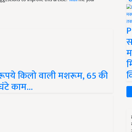
P
स
म
म
क
र रूपये किलो वाली मशरूम, 65 की
घंटे काम...