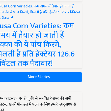
usa Corn Varieties: कम
मय में तैयार हो जाती हैं
क्का की ये पांच किस्में,
िलती है प्रति हेक्टेयर 126.6
्विंटल तक पैदावार!
More Stories
हम व्हाट्सएप पर हैं! कृषि से संबंधित देशभर की सभी
लेटेस्ट ख़बरें मोबाइल में पढ़ने के लिए हमारे व्हाट्सएप से
जुड़ें.