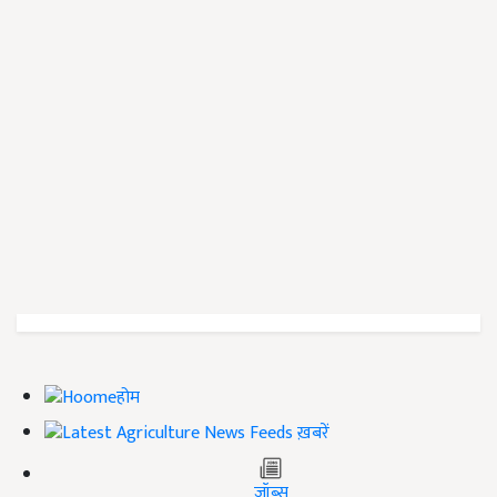
होम
ख़बरें
जॉब्स