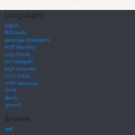
Languages
English
हिंदी (Hindi)
മലയാളം (Malayalam)
मराठी (Marathi)
தமிழ் (Tamil)
বাঙালি (Bengali)
ಕನ್ನಡ (Kannada)
ଓଡିଆ (Odia)
অসমীয়া (Asomiya)
ਪੰਜਾਬੀ
తెలుగు
ગુજરાતી
Browse
खबरें