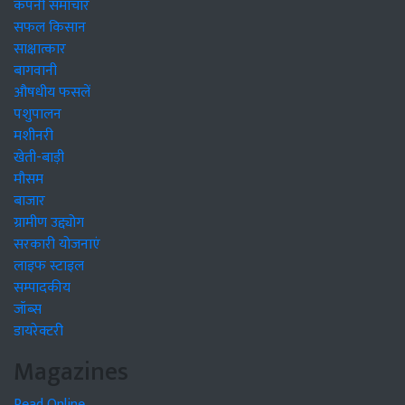
कंपनी समाचार
सफल किसान
साक्षात्कार
बागवानी
औषधीय फसलें
पशुपालन
मशीनरी
खेती-बाड़ी
मौसम
बाजार
ग्रामीण उद्द्योग
सरकारी योजनाएं
लाइफ स्टाइल
सम्पादकीय
जॉब्स
डायरेक्टरी
Magazines
Read Online