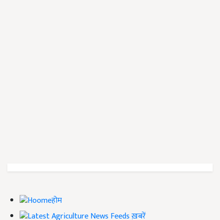
होम
ख़बरें