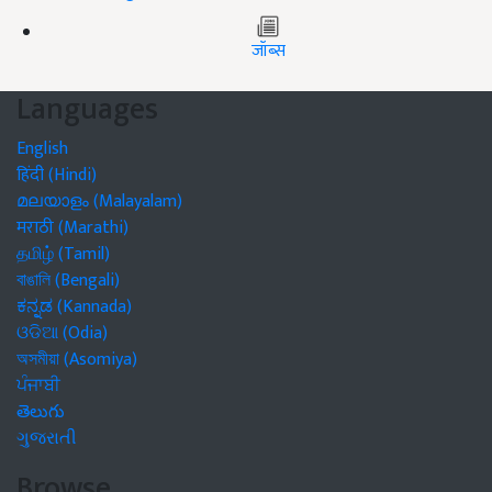
जॉब्स
Languages
English
हिंदी (Hindi)
മലയാളം (Malayalam)
मराठी (Marathi)
தமிழ் (Tamil)
বাঙালি (Bengali)
ಕನ್ನಡ (Kannada)
ଓଡିଆ (Odia)
অসমীয়া (Asomiya)
ਪੰਜਾਬੀ
తెలుగు
ગુજરાતી
Browse