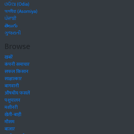
ଓଡିଆ (Odia)
অসমীয়া (Asomiya)
ਪੰਜਾਬੀ
తెలుగు
ગુજરાતી
Browse
खबरें
कंपनी समाचार
सफल किसान
साक्षात्कार
बागवानी
औषधीय फसलें
पशुपालन
मशीनरी
खेती-बाड़ी
मौसम
बाजार