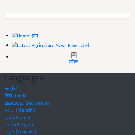
होम
ख़बरें
जॉब्स
Languages
English
हिंदी (Hindi)
മലയാളം (Malayalam)
मराठी (Marathi)
தமிழ் (Tamil)
বাঙালি (Bengali)
ಕನ್ನಡ (Kannada)