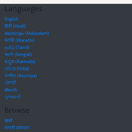
Languages
English
हिंदी (Hindi)
മലയാളം (Malayalam)
मराठी (Marathi)
தமிழ் (Tamil)
বাঙালি (Bengali)
ಕನ್ನಡ (Kannada)
ଓଡିଆ (Odia)
অসমীয়া (Asomiya)
ਪੰਜਾਬੀ
తెలుగు
ગુજરાતી
Browse
खबरें
कंपनी समाचार