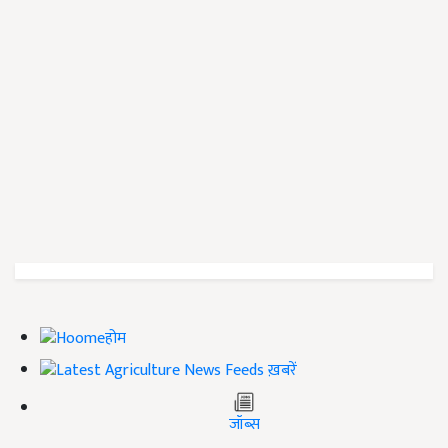
होम
ख़बरें
जॉब्स