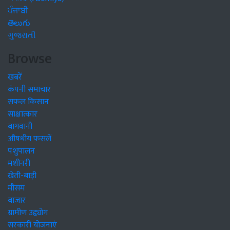
ਪੰਜਾਬੀ
తెలుగు
ગુજરાતી
Browse
खबरें
कंपनी समाचार
सफल किसान
साक्षात्कार
बागवानी
औषधीय फसलें
पशुपालन
मशीनरी
खेती-बाड़ी
मौसम
बाजार
ग्रामीण उद्द्योग
सरकारी योजनाएं