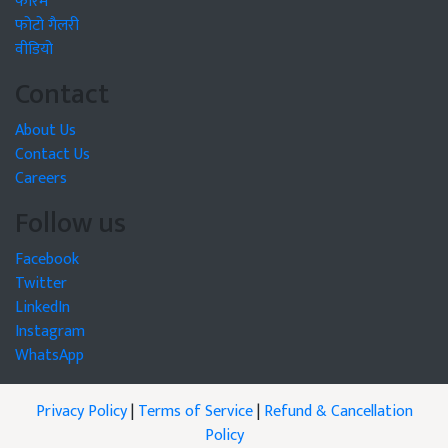
फोरम
फोटो गैलरी
वीडियो
Contact
About Us
Contact Us
Careers
Follow us
Facebook
Twitter
LinkedIn
Instagram
WhatsApp
Privacy Policy
|
Terms of Service
|
Refund & Cancellation
Policy