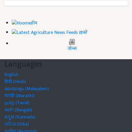
होम
ख़बरें
जॉब्स
Languages
English
हिंदी (Hindi)
മലയാളം (Malayalam)
मराठी (Marathi)
தமிழ் (Tamil)
বাঙালি (Bengali)
ಕನ್ನಡ (Kannada)
ଓଡିଆ (Odia)
অসমীয়া (Asomiya)