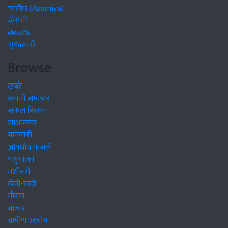
অসমীয়া (Asomiya)
ਪੰਜਾਬੀ
తెలుగు
ગુજરાતી
Browse
खबरें
कंपनी समाचार
सफल किसान
साक्षात्कार
बागवानी
औषधीय फसलें
पशुपालन
मशीनरी
खेती-बाड़ी
मौसम
बाजार
ग्रामीण उद्द्योग