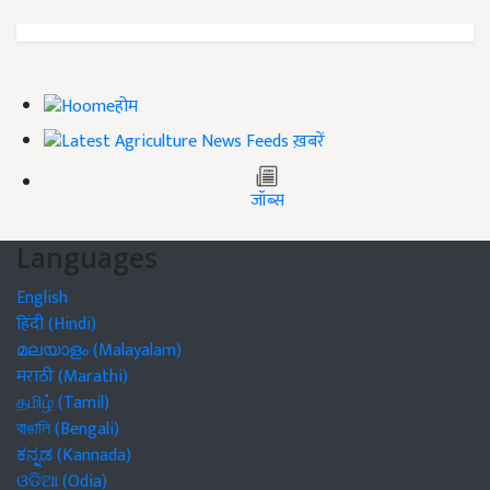
होम
ख़बरें
जॉब्स
Languages
English
हिंदी (Hindi)
മലയാളം (Malayalam)
मराठी (Marathi)
தமிழ் (Tamil)
বাঙালি (Bengali)
ಕನ್ನಡ (Kannada)
ଓଡିଆ (Odia)