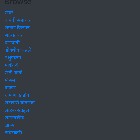
Browse
खबरें
कंपनी समाचार
सफल किसान
साक्षात्कार
बागवानी
औषधीय फसलें
पशुपालन
मशीनरी
खेती-बाड़ी
मौसम
बाजार
ग्रामीण उद्द्योग
सरकारी योजनाएं
लाइफ स्टाइल
सम्पादकीय
जॉब्स
डायरेक्टरी