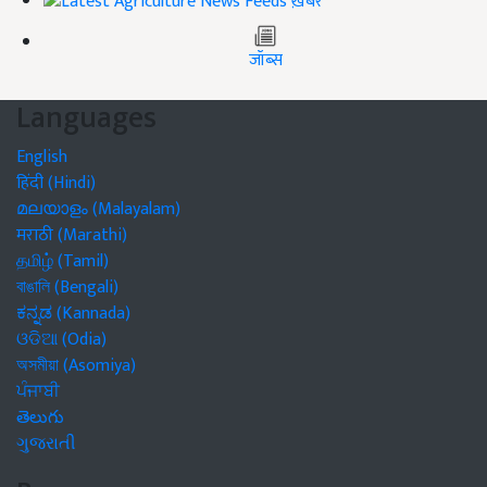
ख़बरें
जॉब्स
Languages
English
हिंदी (Hindi)
മലയാളം (Malayalam)
मराठी (Marathi)
தமிழ் (Tamil)
বাঙালি (Bengali)
ಕನ್ನಡ (Kannada)
ଓଡିଆ (Odia)
অসমীয়া (Asomiya)
ਪੰਜਾਬੀ
తెలుగు
ગુજરાતી