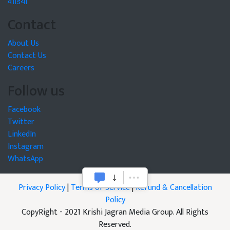
वीडियो
Contact
About Us
Contact Us
Careers
Follow us
Facebook
Twitter
LinkedIn
Instagram
WhatsApp
Privacy Policy
|
Terms of Service
|
Refund & Cancellation
Policy
CopyRight - 2021 Krishi Jagran Media Group. All Rights
Reserved.