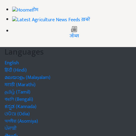
होम
ख़बरें
जॉब्स
Languages
English
हिंदी (Hindi)
മലയാളം (Malayalam)
मराठी (Marathi)
தமிழ் (Tamil)
বাঙালি (Bengali)
ಕನ್ನಡ (Kannada)
ଓଡିଆ (Odia)
অসমীয়া (Asomiya)
ਪੰਜਾਬੀ
తెలుగు