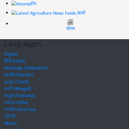
होम
ख़बरें
जॉब्स
Languages
English
हिंदी (Hindi)
മലയാളം (Malayalam)
मराठी (Marathi)
தமிழ் (Tamil)
বাঙালি (Bengali)
ಕನ್ನಡ (Kannada)
ଓଡିଆ (Odia)
অসমীয়া (Asomiya)
ਪੰਜਾਬੀ
తెలుగు