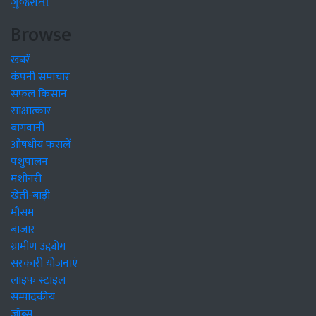
ગુજરાતી
Browse
खबरें
कंपनी समाचार
सफल किसान
साक्षात्कार
बागवानी
औषधीय फसलें
पशुपालन
मशीनरी
खेती-बाड़ी
मौसम
बाजार
ग्रामीण उद्द्योग
सरकारी योजनाएं
लाइफ स्टाइल
सम्पादकीय
जॉब्स