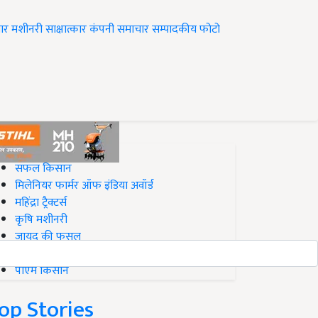
ार
मशीनरी
साक्षात्कार
कंपनी समाचार
सम्पादकीय
फोटो
op on Krishi Jagran
सफल किसान
मिलेनियर फार्मर ऑफ इंडिया अवॉर्ड
महिंद्रा ट्रैक्टर्स
कृषि मशीनरी
जायद की फसल
बिज़नेस आइडियाज
पीएम किसान
op Stories