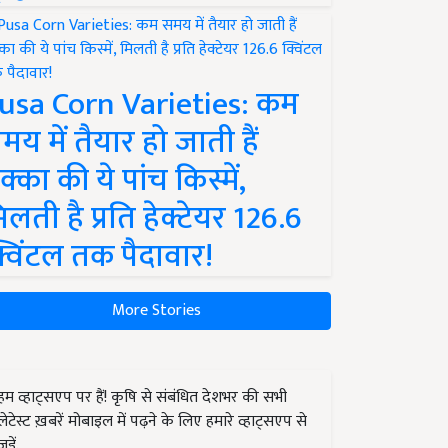
usa Corn Varieties: कम
मय में तैयार हो जाती हैं
क्का की ये पांच किस्में,
िलती है प्रति हेक्टेयर 126.6
्विंटल तक पैदावार!
More Stories
हम व्हाट्सएप पर हैं! कृषि से संबंधित देशभर की सभी
लेटेस्ट ख़बरें मोबाइल में पढ़ने के लिए हमारे व्हाट्सएप से
जुड़ें.