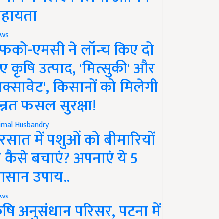
हायता
ws
फको-एमसी ने लॉन्च किए दो
ए कृषि उत्पाद, 'मित्सुकी' और
नेक्सावेट', किसानों को मिलेगी
न्नत फसल सुरक्षा!
imal Husbandry
रसात में पशुओं को बीमारियों
े कैसे बचाएं? अपनाएं ये 5
सान उपाय..
ws
ृषि अनुसंधान परिसर, पटना में