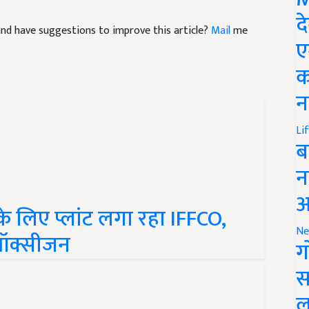
e and have suggestions to improve this article?
Mail
me
द
ए
क
न
Li
ब
न
के लिए प्लांट लगा रहा IFFCO,
आ
ा ऑक्सीजन
Ne
ग
स
ल