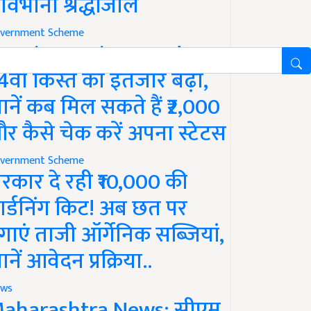
ावभीनी श्रद्धांजलि
vernment Scheme
M Kisan Yojana Update:
4वीं किस्त का इंतजार बढ़ा,
ानें कब मिल सकते हैं ₹2,000
र कैसे चेक करें अपना स्टेटस
vernment Scheme
रकार दे रही ₹10,000 की
ार्डनिंग किट! अब छत पर
गाएं ताजी ऑर्गेनिक सब्जियां,
ानें आवेदन प्रक्रिया..
ws
aharashtra News: सीएम