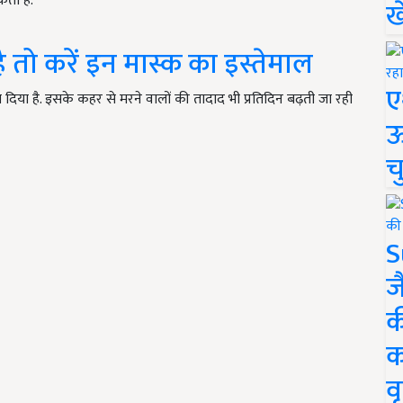
कता है.
ख
 तो करें इन मास्क का इस्तेमाल
ए
ा दिया है. इसके कहर से मरने वालों की तादाद भी प्रतिदिन बढ़ती जा रही
ऊ
च
S
ज
क
क
वृ