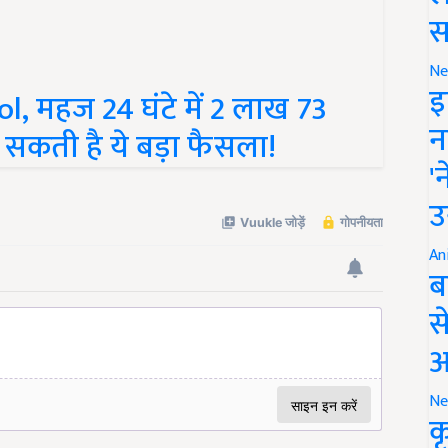
स
Ne
, महज 24 घंटे में 2 लाख 73
इ
सकती है ये बड़ा फैसला!
न
'
उ
An
ब
स
आ
Ne
क