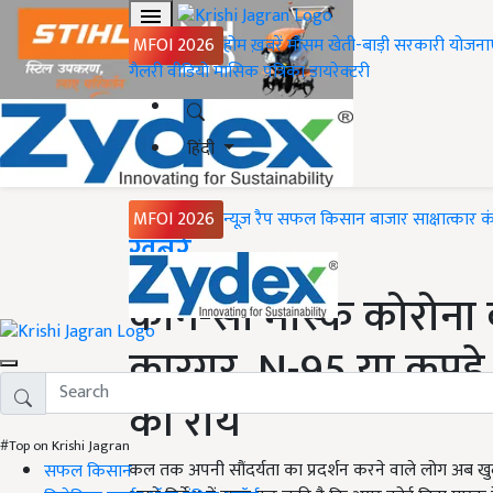
MFOI 2026
होम
ख़बरें
मौसम
खेती-बाड़ी
सरकारी योजना
गैलरी
वीडियो
मासिक पत्रिका
डायरेक्टरी
हिंदी
MFOI 2026
न्यूज़ रैप
सफल किसान
बाजार
साक्षात्कार
क
Home
ख़बरें
कौन-सा मास्क कोरोना वा
कारगर, N-95 या कपड़े स
की राय
#Top on Krishi Jagran
कल तक अपनी सौंदर्यता का प्रदर्शन करने वाले लोग अब खु
सफल किसान