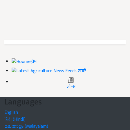
होम
ख़बरें
जॉब्स
Languages
English
हिंदी (Hindi)
മലയാളം (Malayalam)