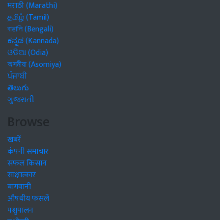
मराठी (Marathi)
தமிழ் (Tamil)
বাঙালি (Bengali)
ಕನ್ನಡ (Kannada)
ଓଡିଆ (Odia)
অসমীয়া (Asomiya)
ਪੰਜਾਬੀ
తెలుగు
ગુજરાતી
Browse
खबरें
कंपनी समाचार
सफल किसान
साक्षात्कार
बागवानी
औषधीय फसलें
पशुपालन