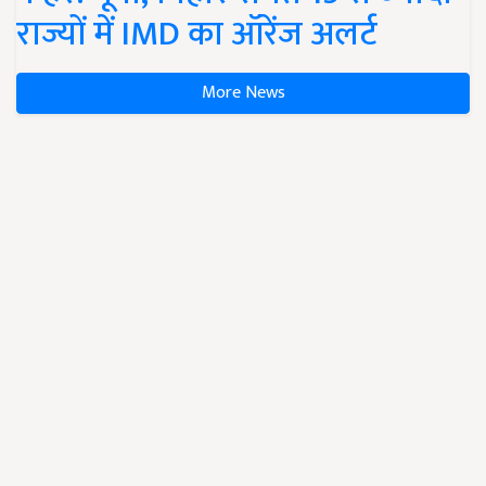
राज्यों में IMD का ऑरेंज अलर्ट
More News