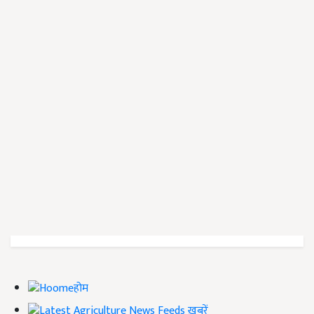
होम
ख़बरें