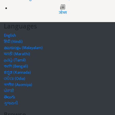
जॉब्स
Languages
English
हिंदी (Hindi)
മലയാളം (Malayalam)
मराठी (Marathi)
தமிழ் (Tamil)
বাঙালি (Bengali)
ಕನ್ನಡ (Kannada)
ଓଡିଆ (Odia)
অসমীয়া (Asomiya)
ਪੰਜਾਬੀ
తెలుగు
ગુજરાતી
Browse