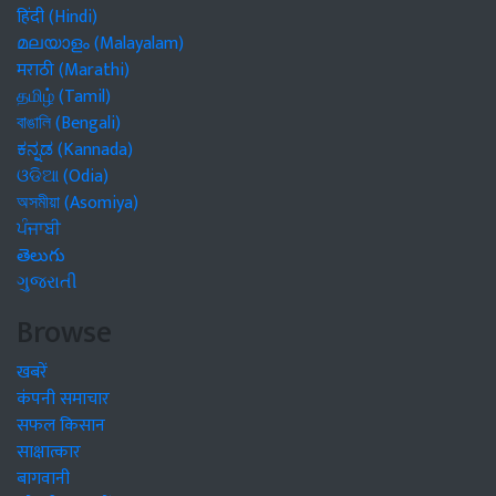
हिंदी (Hindi)
മലയാളം (Malayalam)
मराठी (Marathi)
தமிழ் (Tamil)
বাঙালি (Bengali)
ಕನ್ನಡ (Kannada)
ଓଡିଆ (Odia)
অসমীয়া (Asomiya)
ਪੰਜਾਬੀ
తెలుగు
ગુજરાતી
Browse
खबरें
कंपनी समाचार
सफल किसान
साक्षात्कार
बागवानी