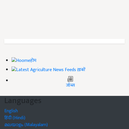
होम
ख़बरें
जॉब्स
Languages
English
हिंदी (Hindi)
മലയാളം (Malayalam)