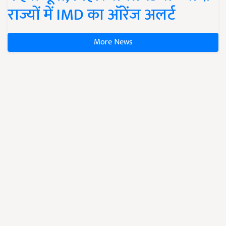
राज्यों में IMD का ऑरेंज अलर्ट
More News