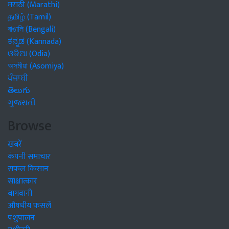
मराठी (Marathi)
தமிழ் (Tamil)
বাঙালি (Bengali)
ಕನ್ನಡ (Kannada)
ଓଡିଆ (Odia)
অসমীয়া (Asomiya)
ਪੰਜਾਬੀ
తెలుగు
ગુજરાતી
Browse
खबरें
कंपनी समाचार
सफल किसान
साक्षात्कार
बागवानी
औषधीय फसलें
पशुपालन