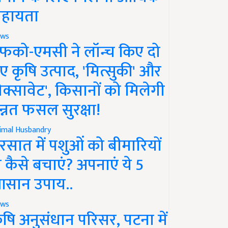
हायता
ws
फको-एमसी ने लॉन्च किए दो
ए कृषि उत्पाद, 'मित्सुकी' और
नेक्सावेट', किसानों को मिलेगी
न्नत फसल सुरक्षा!
imal Husbandry
रसात में पशुओं को बीमारियों
े कैसे बचाएं? अपनाएं ये 5
सान उपाय..
ws
ृषि अनुसंधान परिसर, पटना में