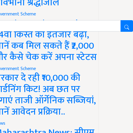
ावभीनी श्रद्धांजलि
vernment Scheme
M Kisan Yojana Update:
4वीं किस्त का इंतजार बढ़ा,
ानें कब मिल सकते हैं ₹2,000
र कैसे चेक करें अपना स्टेटस
vernment Scheme
रकार दे रही ₹10,000 की
ार्डनिंग किट! अब छत पर
गाएं ताजी ऑर्गेनिक सब्जियां,
ानें आवेदन प्रक्रिया..
ws
aharashtra News: सीएम