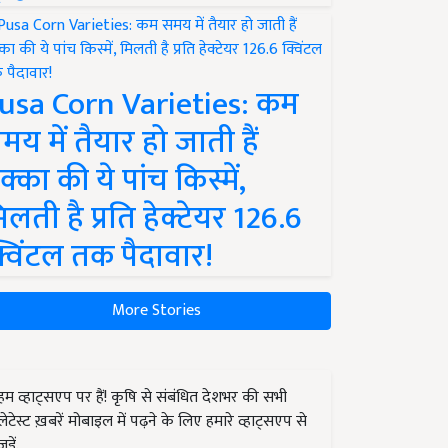
usa Corn Varieties: कम
मय में तैयार हो जाती हैं
क्का की ये पांच किस्में,
िलती है प्रति हेक्टेयर 126.6
्विंटल तक पैदावार!
More Stories
हम व्हाट्सएप पर हैं! कृषि से संबंधित देशभर की सभी
लेटेस्ट ख़बरें मोबाइल में पढ़ने के लिए हमारे व्हाट्सएप से
जुड़ें.