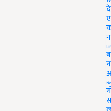
द
ए
क
न
Li
ब
न
आ
Ne
ग
स
ल