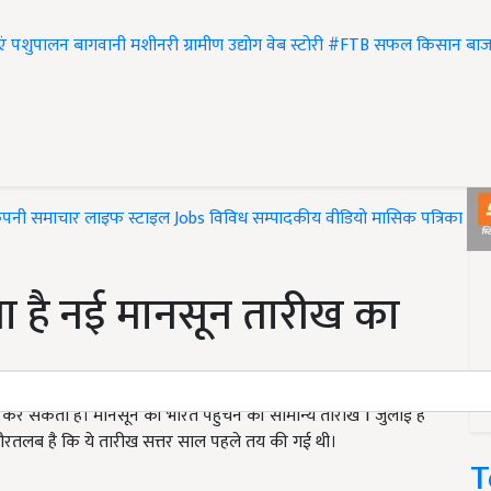
एं
पशुपालन
बागवानी
मशीनरी
ग्रामीण उद्योग
वेब स्टोरी
#FTB
सफल किसान
बाज
ंपनी समाचार
लाइफ स्टाइल
Jobs
विविध
सम्पादकीय
वीडियो
मासिक पत्रिका
#T
है नई मानसून तारीख का
र सकता है। मानसून की भारत पहुँचने की सामान्य तारीख 1 जुलाई है
ौरतलब है कि ये तारीख सत्तर साल पहले तय की गई थी।
T