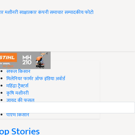
ार
मशीनरी
साक्षात्कार
कंपनी समाचार
सम्पादकीय
फोटो
op on Krishi Jagran
सफल किसान
मिलेनियर फार्मर ऑफ इंडिया अवॉर्ड
महिंद्रा ट्रैक्टर्स
कृषि मशीनरी
जायद की फसल
बिज़नेस आइडियाज
पीएम किसान
op Stories