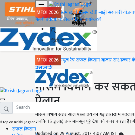
MFOI 2026
होम
ख़बरें
मौसम
खेती-बाड़ी
सरकारी योजना
गैलरी
वीडियो
मासिक पत्रिका
डायरेक्टरी
हिंदी
MFOI 2026
न्यूज़ रैप
सफल किसान
बाजार
साक्षात्कार
क
Home
ख़बरें
मौसम विभाग कर सकता 
ऐलान
मौसम विभाग सत्तर साल पहले तय की गई तारीख में बदलाव क
जबकि 15 जुलाई तक मानसून पूरे देश को कवर करता है। ग
#Top on Krishi Jagran
सफल किसान
Updated on 29 August, 2017 4:07 AM IST