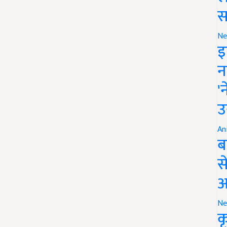
स
Ne
इ
न
'
उ
An
ब
स
आ
Ne
क