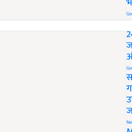
भ
Go
P
2
ज
औ
Go
स
ग
उ
ज
Ne
M