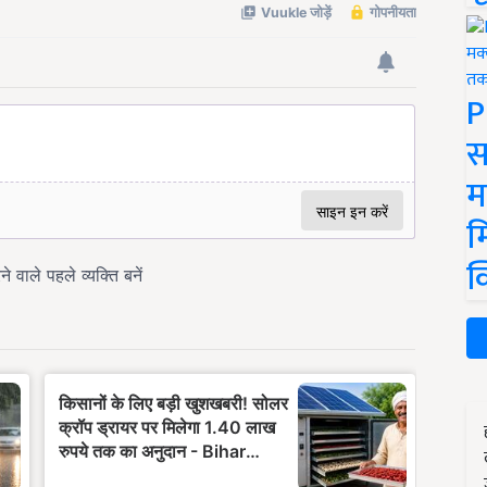
P
स
म
म
क