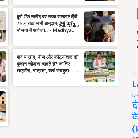
Subscribe
L
Ne
द
क
(