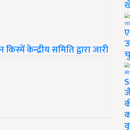
ख
ए
ऊ
स्में केन्द्रीय समिति द्वारा जारी
च
S
ज
क
क
वृ