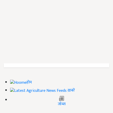
होम
ख़बरें
जॉब्स