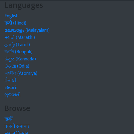
Languages
English
हिंदी (Hindi)
മലയാളം (Malayalam)
मराठी (Marathi)
தமிழ் (Tamil)
বাঙালি (Bengali)
ಕನ್ನಡ (Kannada)
ଓଡିଆ (Odia)
অসমীয়া (Asomiya)
ਪੰਜਾਬੀ
తెలుగు
ગુજરાતી
Browse
खबरें
कंपनी समाचार
सफल किसान