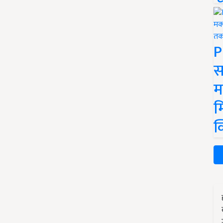
P
स
म
म
क