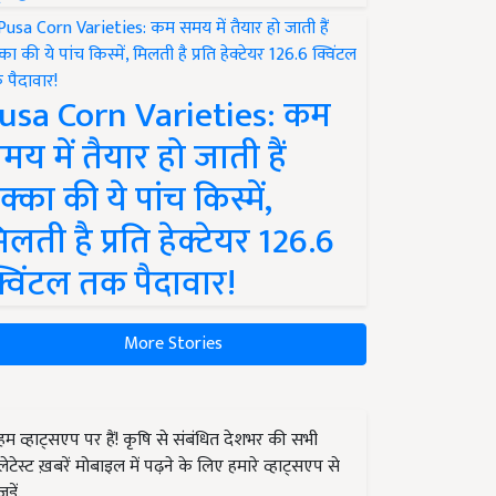
usa Corn Varieties: कम
मय में तैयार हो जाती हैं
क्का की ये पांच किस्में,
िलती है प्रति हेक्टेयर 126.6
्विंटल तक पैदावार!
More Stories
हम व्हाट्सएप पर हैं! कृषि से संबंधित देशभर की सभी
लेटेस्ट ख़बरें मोबाइल में पढ़ने के लिए हमारे व्हाट्सएप से
जुड़ें.