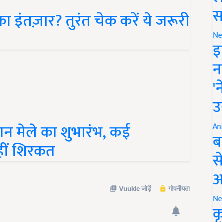
 इंतज़ार? तुरंत चेक करें ये जरूरी
स
Ne
इ
न
'
उ
ान मेले का शुभारंभ, कई
An
हीं शिरकत
ब
स
आ
Ne
क