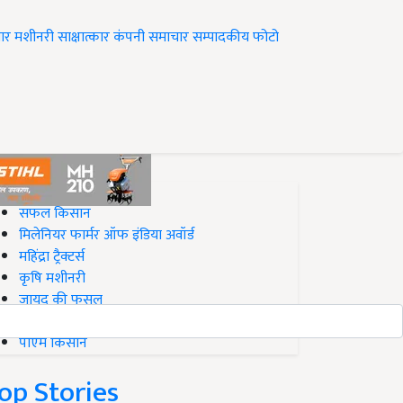
ार
मशीनरी
साक्षात्कार
कंपनी समाचार
सम्पादकीय
फोटो
op on Krishi Jagran
सफल किसान
मिलेनियर फार्मर ऑफ इंडिया अवॉर्ड
महिंद्रा ट्रैक्टर्स
कृषि मशीनरी
जायद की फसल
बिज़नेस आइडियाज
पीएम किसान
op Stories