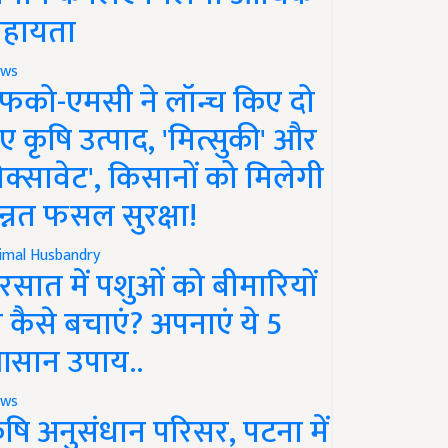
हायता
ws
फको-एमसी ने लॉन्च किए दो
ए कृषि उत्पाद, 'मित्सुकी' और
नेक्सावेट', किसानों को मिलेगी
न्नत फसल सुरक्षा!
imal Husbandry
रसात में पशुओं को बीमारियों
े कैसे बचाएं? अपनाएं ये 5
सान उपाय..
ws
ृषि अनुसंधान परिसर, पटना में