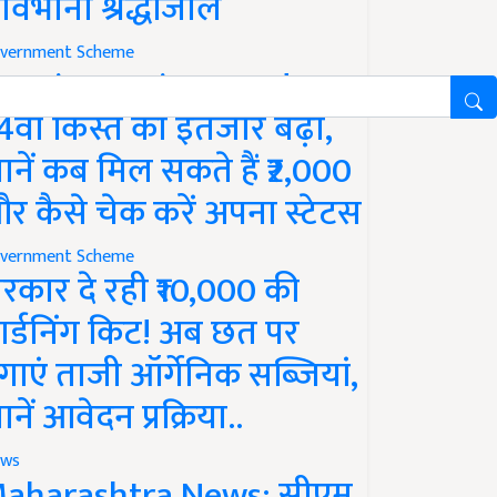
ावभीनी श्रद्धांजलि
vernment Scheme
M Kisan Yojana Update:
4वीं किस्त का इंतजार बढ़ा,
ानें कब मिल सकते हैं ₹2,000
र कैसे चेक करें अपना स्टेटस
vernment Scheme
रकार दे रही ₹10,000 की
ार्डनिंग किट! अब छत पर
गाएं ताजी ऑर्गेनिक सब्जियां,
ानें आवेदन प्रक्रिया..
ws
aharashtra News: सीएम