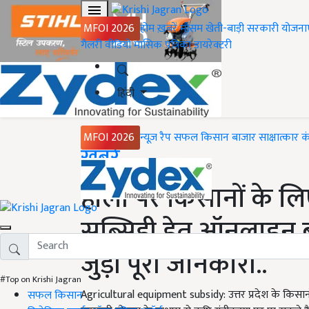
MFOI 2026
होम
ख़बरें
मौसम
खेती-बाड़ी
सरकारी योजना
गैलरी
वीडियो
मासिक पत्रिका
डायरेक्टरी
हिंदी
MFOI 2026
न्यूज़ रैप
सफल किसान
बाजार
साक्षात्कार
क
Home
ख़बरें
होली पर किसानों के लिए
सब्सिडी हेतु ऑनलाइन बु
जुड़ी पूरी जानकारी..
#Top on Krishi Jagran
Agricultural equipment subsidy: उत्तर प्रदेश के किसान
सफल किसान