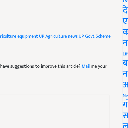
द
ए
क
riculture equipment
UP Agriculture news
UP Govt Scheme
न
Li
ब
nd have suggestions to improve this article?
Mail
me your
न
आ
Ne
ग
स
ल