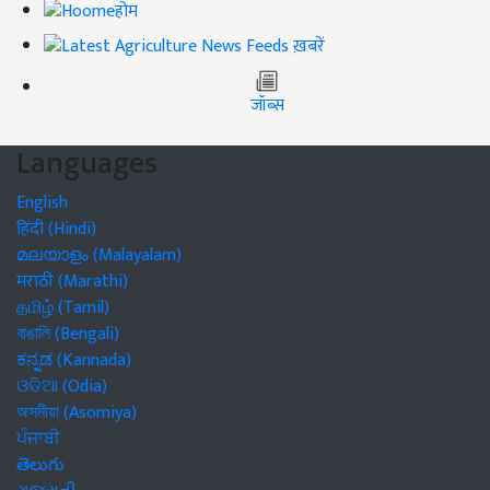
होम
ख़बरें
जॉब्स
Languages
English
हिंदी (Hindi)
മലയാളം (Malayalam)
मराठी (Marathi)
தமிழ் (Tamil)
বাঙালি (Bengali)
ಕನ್ನಡ (Kannada)
ଓଡିଆ (Odia)
অসমীয়া (Asomiya)
ਪੰਜਾਬੀ
తెలుగు