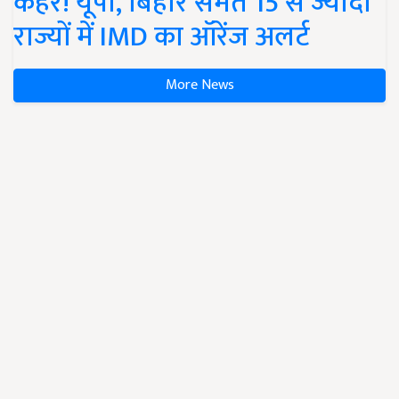
कहर! यूपी, बिहार समेत 15 से ज्यादा
राज्यों में IMD का ऑरेंज अलर्ट
More News