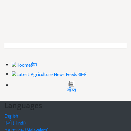
होम
ख़बरें
जॉब्स
Languages
English
हिंदी (Hindi)
മലയാളം (Malayalam)