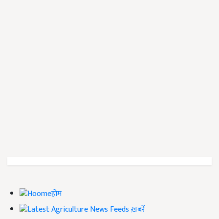
होम
ख़बरें