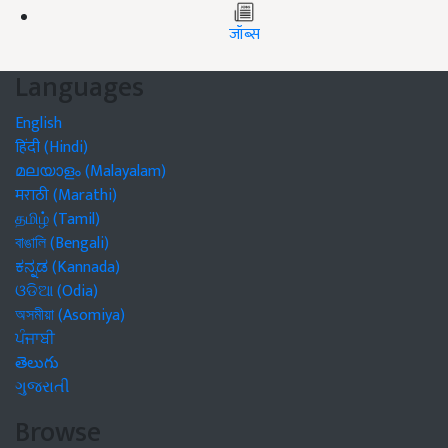
जॉब्स
Languages
English
हिंदी (Hindi)
മലയാളം (Malayalam)
मराठी (Marathi)
தமிழ் (Tamil)
বাঙালি (Bengali)
ಕನ್ನಡ (Kannada)
ଓଡିଆ (Odia)
অসমীয়া (Asomiya)
ਪੰਜਾਬੀ
తెలుగు
ગુજરાતી
Browse