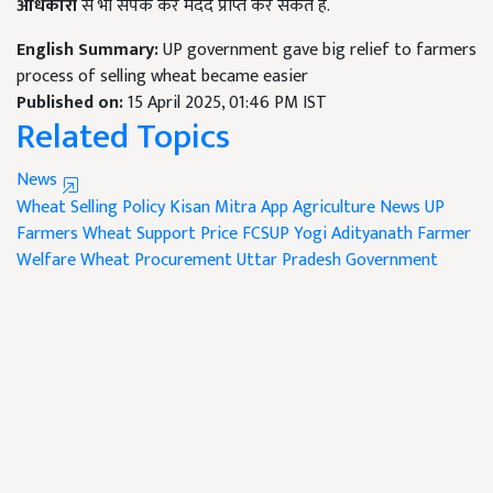
अधिकारी
से भी संपर्क कर मदद प्राप्त कर सकते हैं.
English Summary:
UP government gave big relief to farmers
process of selling wheat became easier
Published on:
15 April 2025, 01:46 PM IST
Related Topics
News
Wheat Selling Policy
Kisan Mitra App
Agriculture News
UP
Farmers
Wheat Support Price
FCSUP
Yogi Adityanath
Farmer
Welfare
Wheat Procurement
Uttar Pradesh Government