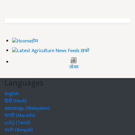
होम
ख़बरें
जॉब्स
Languages
English
हिंदी (Hindi)
മലയാളം (Malayalam)
मराठी (Marathi)
தமிழ் (Tamil)
বাঙালি (Bengali)