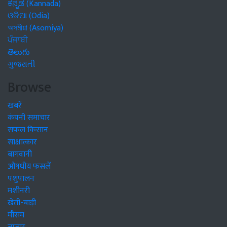
ಕನ್ನಡ (Kannada)
ଓଡିଆ (Odia)
অসমীয়া (Asomiya)
ਪੰਜਾਬੀ
తెలుగు
ગુજરાતી
Browse
खबरें
कंपनी समाचार
सफल किसान
साक्षात्कार
बागवानी
औषधीय फसलें
पशुपालन
मशीनरी
खेती-बाड़ी
मौसम