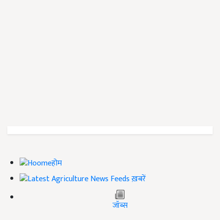
होम
ख़बरें
जॉब्स