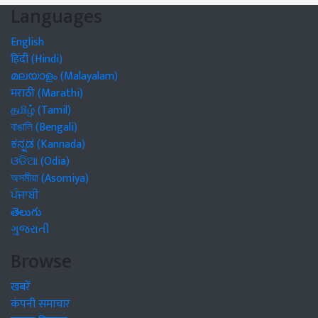
Languages
English
हिंदी (Hindi)
മലയാളം (Malayalam)
मराठी (Marathi)
தமிழ் (Tamil)
বাঙালি (Bengali)
ಕನ್ನಡ (Kannada)
ଓଡିଆ (Odia)
অসমীয়া (Asomiya)
ਪੰਜਾਬੀ
తెలుగు
ગુજરાતી
Browse
खबरें
कंपनी समाचार