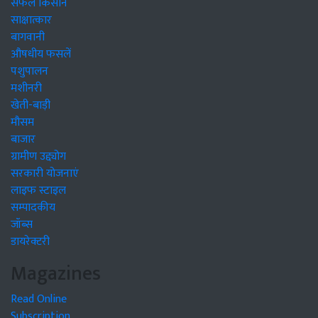
सफल किसान
साक्षात्कार
बागवानी
औषधीय फसलें
पशुपालन
मशीनरी
खेती-बाड़ी
मौसम
बाजार
ग्रामीण उद्द्योग
सरकारी योजनाएं
लाइफ स्टाइल
सम्पादकीय
जॉब्स
डायरेक्टरी
Magazines
Read Online
Subscription