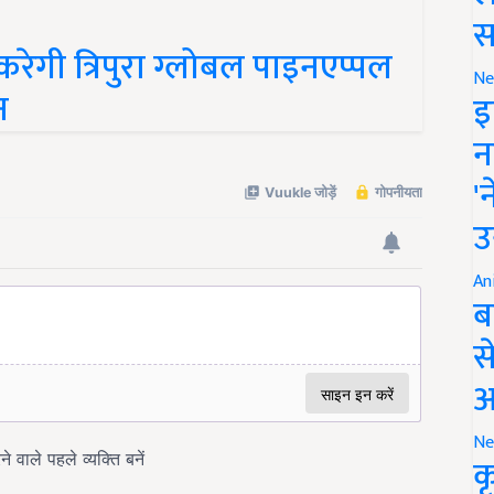
स
 करेगी त्रिपुरा ग्लोबल पाइनएप्पल
न
Ne
इ
न
'
उ
An
ब
स
आ
Ne
क