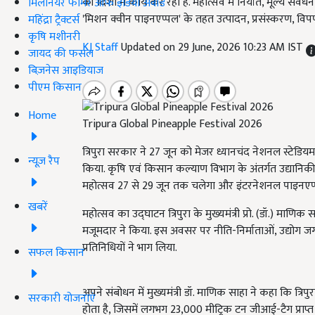
की दिशा में कार्य कर रही है. महोत्सव में निर्यात, मूल्य स
मिलेनियर फार्मर ऑफ इंडिया अवॉर्ड
'मिशन क्वीन पाइनएप्पल' के तहत उत्पादन, प्रसंस्करण, 
महिंद्रा ट्रैक्टर्स
कृषि मशीनरी
KJ Staff
Updated on 29 June, 2026 10:23 AM IST
जायद की फसल
बिज़नेस आइडियाज
पीएम किसान
Home
Tripura Global Pineapple Festival 2026
त्रिपुरा सरकार ने 27 जून को मेजर ध्यानचंद नेशनल स्टेडियम
न्यूज़ रैप
किया. कृषि एवं किसान कल्याण विभाग के अंतर्गत उद्यानिकी 
महोत्सव 27 से 29 जून तक चलेगा और इंटरनेशनल पाइनएप्
खबरें
महोत्सव का उद्घाटन त्रिपुरा के मुख्यमंत्री प्रो. (डॉ.) माणिक सा
मजूमदार ने किया. इस अवसर पर नीति-निर्माताओं, उद्योग जगत
प्रतिनिधियों ने भाग लिया.
सफल किसान
अपने संबोधन में मुख्यमंत्री डॉ. माणिक साहा ने कहा कि त्रिप
सरकारी योजनाएं
होता है, जिसमें लगभग 23,000 मीट्रिक टन जीआई-टैग प्राप्त 