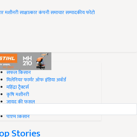
ार
मशीनरी
साक्षात्कार
कंपनी समाचार
सम्पादकीय
फोटो
op on Krishi Jagran
सफल किसान
मिलेनियर फार्मर ऑफ इंडिया अवॉर्ड
महिंद्रा ट्रैक्टर्स
कृषि मशीनरी
जायद की फसल
बिज़नेस आइडियाज
पीएम किसान
op Stories