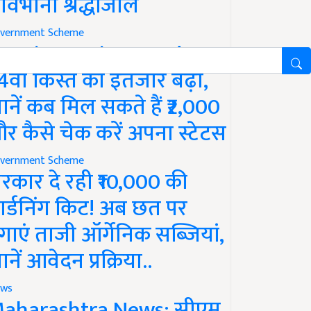
ावभीनी श्रद्धांजलि
vernment Scheme
M Kisan Yojana Update:
4वीं किस्त का इंतजार बढ़ा,
ानें कब मिल सकते हैं ₹2,000
र कैसे चेक करें अपना स्टेटस
vernment Scheme
रकार दे रही ₹10,000 की
ार्डनिंग किट! अब छत पर
गाएं ताजी ऑर्गेनिक सब्जियां,
ानें आवेदन प्रक्रिया..
ws
aharashtra News: सीएम