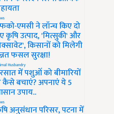
हायता
ws
फको-एमसी ने लॉन्च किए दो
ए कृषि उत्पाद, 'मित्सुकी' और
नेक्सावेट', किसानों को मिलेगी
न्नत फसल सुरक्षा!
imal Husbandry
रसात में पशुओं को बीमारियों
े कैसे बचाएं? अपनाएं ये 5
सान उपाय..
ws
ृषि अनुसंधान परिसर, पटना में