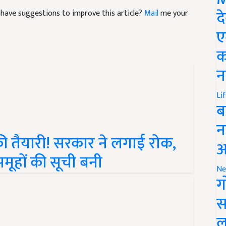
nd have suggestions to improve this article?
Mail
me your
द
ए
क
न
Li
ब
न
ी तैयारी! सरकार ने लगाई रोक,
आ
समूहों की सूची बनी
Ne
ग
स
ल