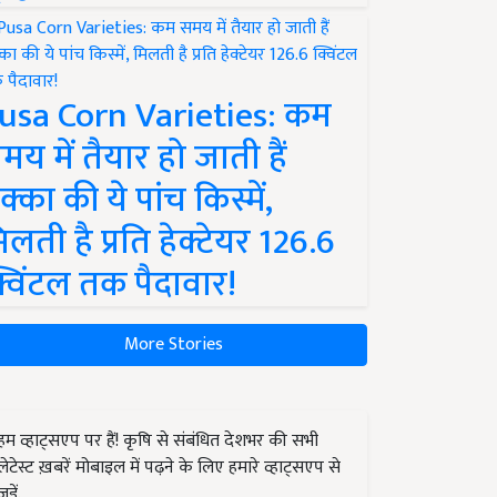
usa Corn Varieties: कम
मय में तैयार हो जाती हैं
क्का की ये पांच किस्में,
िलती है प्रति हेक्टेयर 126.6
्विंटल तक पैदावार!
More Stories
हम व्हाट्सएप पर हैं! कृषि से संबंधित देशभर की सभी
लेटेस्ट ख़बरें मोबाइल में पढ़ने के लिए हमारे व्हाट्सएप से
जुड़ें.