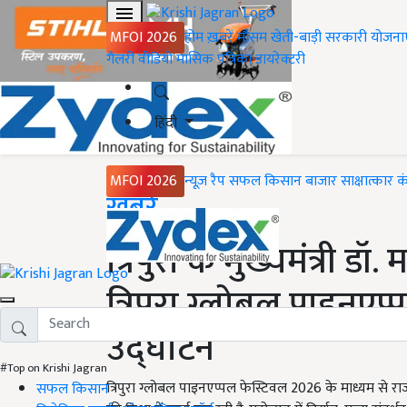
MFOI 2026
होम
ख़बरें
मौसम
खेती-बाड़ी
सरकारी योजना
गैलरी
वीडियो
मासिक पत्रिका
डायरेक्टरी
हिंदी
MFOI 2026
न्यूज़ रैप
सफल किसान
बाजार
साक्षात्कार
क
Home
ख़बरें
त्रिपुरा के मुख्यमंत्री ड
त्रिपुरा ग्लोबल पाइनए
उद्घाटन
#Top on Krishi Jagran
त्रिपुरा ग्लोबल पाइनएप्पल फेस्टिवल 2026 के माध्यम से र
सफल किसान