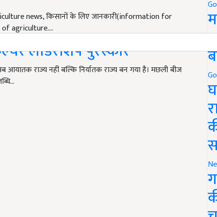
Go
iculture news, किसानों के लिए जानकारी(information for
म
ws of agriculture.…
5
ल्चर लीडरशिप पुरस्कार
ब
 आयातक राज्य नहीं बल्कि निर्यातक राज्य बन गया है। मछली बीज
लब्धि…
Go
घ
र
क
स
Ne
ग
क
च