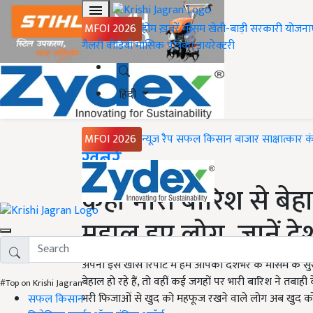
MFOI 2026
होम
ख़बरें
मौसम
खेती-बाड़ी
सरकारी योजना
गैलरी
वीडियो
मासिक पत्रिका
डायरेक्टरी
हिंदी
MFOI 2026
न्यूज़ रैप
सफल किसान
बाजार
साक्षात्कार
क
Home
ख़बरें
कहीं भारी बारिश से बेह
मुहाल हुए लोग, जानें 
अपनी इस खास रिपोर्ट में हम आपको देशभर के मौसम के सुर
बेहाल हो रहे हैं, तो वहीं कई जगहों पर भारी बारिश ने त
#Top on Krishi Jagran
भरी फिजाओं से खुद को महफूज रखने वाले लोग अब खुद को इस
सफल किसान