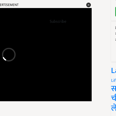
Subscribe
L
Li
स
च
ल