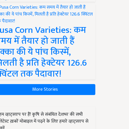
usa Corn Varieties: कम
मय में तैयार हो जाती हैं
क्का की ये पांच किस्में,
िलती है प्रति हेक्टेयर 126.6
्विंटल तक पैदावार!
More Stories
हम व्हाट्सएप पर हैं! कृषि से संबंधित देशभर की सभी
लेटेस्ट ख़बरें मोबाइल में पढ़ने के लिए हमारे व्हाट्सएप से
जुड़ें.