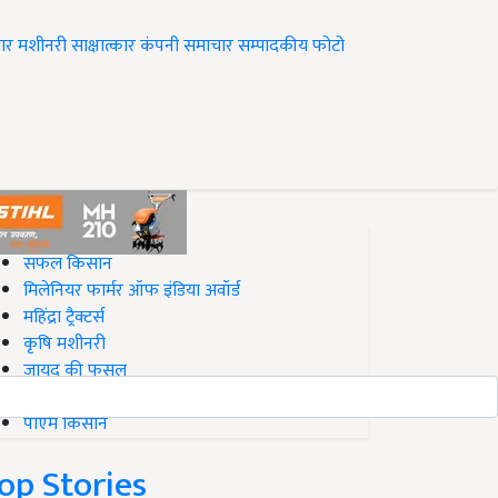
ार
मशीनरी
साक्षात्कार
कंपनी समाचार
सम्पादकीय
फोटो
op on Krishi Jagran
सफल किसान
मिलेनियर फार्मर ऑफ इंडिया अवॉर्ड
महिंद्रा ट्रैक्टर्स
कृषि मशीनरी
जायद की फसल
बिज़नेस आइडियाज
पीएम किसान
op Stories