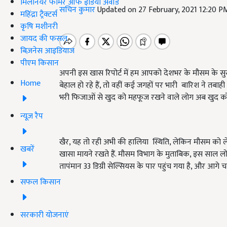
मिलेनियर फार्मर ऑफ इंडिया अवॉर्ड
सचिन कुमार
Updated on 27 February, 2021 12:20 P
महिंद्रा ट्रैक्टर्स
कृषि मशीनरी
जायद की फसल
बिज़नेस आइडियाज
पीएम किसान
अपनी इस खास रिपोर्ट में हम आपको देशभर के मौसम के सुर
Home
बेहाल हो रहे हैं, तो वहीं कई जगहों पर भारी बारिश ने 
भरी फिजाओं से खुद को महफूज रखने वाले लोग अब खुद को इस
न्यूज़ रैप
खैर, यह तो रही अभी की हालिया स्थिति, लेकिन मौसम को ले
खबरें
खासा मायने रखते हैं. मौसम विभाग के मुताबिक, इस साल लोग
तापंमान 33 डिग्री सेल्सियस के पार पहुंच गया है, और आ
सफल किसान
सरकारी योजनाएं