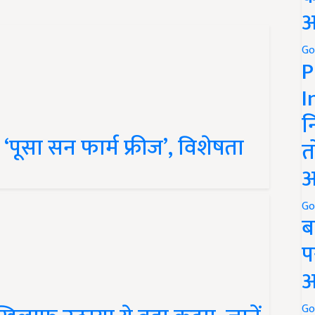
अ
Go
P
I
न
ूसा सन फार्म फ्रीज’, विशेषता
त
अ
Go
ब
प
अ
 खिलाफ उठाया ये बड़ा कदम, जानें
Go