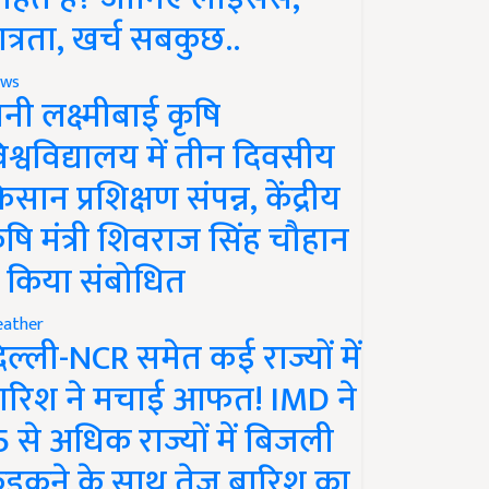
ात्रता, खर्च सबकुछ..
ws
ानी लक्ष्मीबाई कृषि
िश्वविद्यालय में तीन दिवसीय
िसान प्रशिक्षण संपन्न, केंद्रीय
ृषि मंत्री शिवराज सिंह चौहान
े किया संबोधित
ather
िल्ली-NCR समेत कई राज्यों में
ारिश ने मचाई आफत! IMD ने
5 से अधिक राज्यों में बिजली
ड़कने के साथ तेज बारिश का