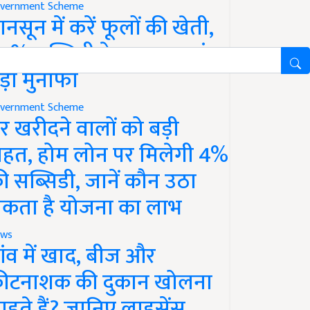
vernment Scheme
ानसून में करें फूलों की खेती,
0% सब्सिडी के साथ कमाएं
ड़ा मुनाफा
vernment Scheme
र खरीदने वालों को बड़ी
ाहत, होम लोन पर मिलेगी 4%
ी सब्सिडी, जानें कौन उठा
कता है योजना का लाभ
ws
ांव में खाद, बीज और
ीटनाशक की दुकान खोलना
ाहते हैं? जानिए लाइसेंस,