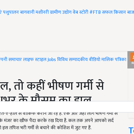
एं
पशुपालन
बागवानी
मशीनरी
ग्रामीण उद्योग
वेब स्टोरी
#FTB
सफल किसान
बाज
ंपनी समाचार
लाइफ स्टाइल
Jobs
विविध
सम्पादकीय
वीडियो
मासिक पत्रिका
#T
ाल, तो कहीं भीषण गर्मी से
देशभर के मौसम का हाल
त-ए-हाल से वाकिफ कराने जा रहे हैं. एक ओर जहां लोग भीषण गर्मी से
बाही के मंजर का खौफ पैदा करके रख दिया है. कल तक अपने आपको सर्द
T
 तपिश भरी गर्मी से बचाने की कोशिश में जुट गए हैं.