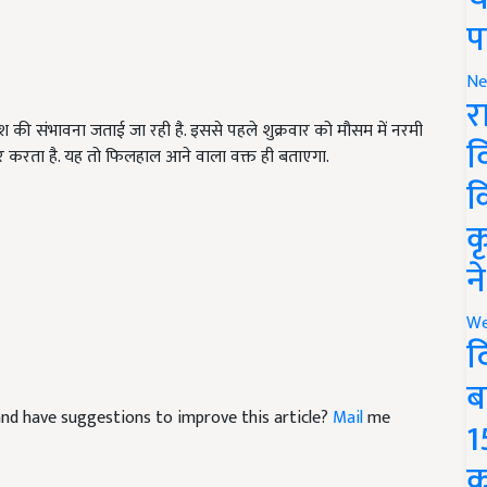
प
Ne
र
श की संभावना जताई जा रही है. इससे पहले शुक्रवार को मौसम में नरमी
 करता है. यह तो फिलहाल आने वाला वक्त ही बताएगा.
व
क
क
न
We
द
ब
e and have suggestions to improve this article?
Mail
me
1
क