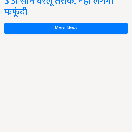
3 आसान घरेलू तरीके, नहीं लगेगी
फफूंदी
More News