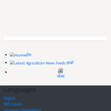
होम
ख़बरें
जॉब्स
Languages
English
हिंदी (Hindi)
മലയാളം (Malayalam)