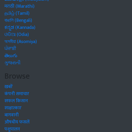
मराठी (Marathi)
தமிழ் (Tamil)
বাঙালি (Bengali)
ಕನ್ನಡ (Kannada)
ଓଡିଆ (Odia)
অসমীয়া (Asomiya)
ਪੰਜਾਬੀ
తెలుగు
ગુજરાતી
Browse
खबरें
कंपनी समाचार
सफल किसान
साक्षात्कार
बागवानी
औषधीय फसलें
पशुपालन