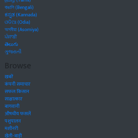
தமிழ் (Tamil)
বাঙালি (Bengali)
ಕನ್ನಡ (Kannada)
ଓଡିଆ (Odia)
অসমীয়া (Asomiya)
ਪੰਜਾਬੀ
తెలుగు
ગુજરાતી
Browse
खबरें
कंपनी समाचार
सफल किसान
साक्षात्कार
बागवानी
औषधीय फसलें
पशुपालन
मशीनरी
खेती-बाड़ी