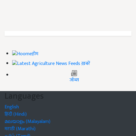
होम
ख़बरें
जॉब्स
Languages
English
हिंदी (Hindi)
മലയാളം (Malayalam)
मराठी (Marathi)