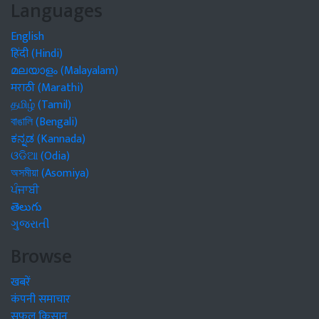
Languages
English
हिंदी (Hindi)
മലയാളം (Malayalam)
मराठी (Marathi)
தமிழ் (Tamil)
বাঙালি (Bengali)
ಕನ್ನಡ (Kannada)
ଓଡିଆ (Odia)
অসমীয়া (Asomiya)
ਪੰਜਾਬੀ
తెలుగు
ગુજરાતી
Browse
खबरें
कंपनी समाचार
सफल किसान