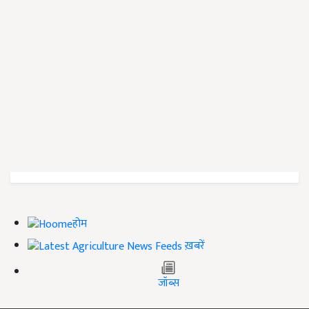
होम
ख़बरें
जॉब्स