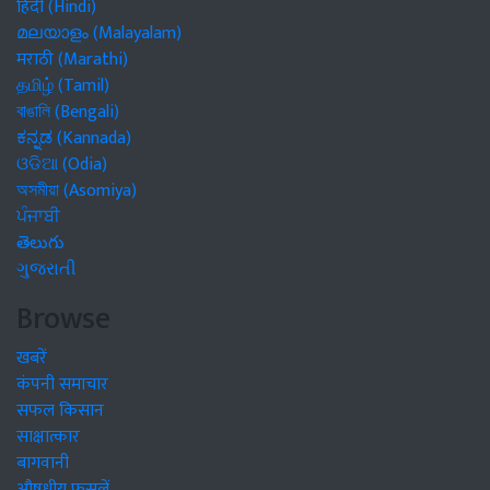
हिंदी (Hindi)
മലയാളം (Malayalam)
मराठी (Marathi)
தமிழ் (Tamil)
বাঙালি (Bengali)
ಕನ್ನಡ (Kannada)
ଓଡିଆ (Odia)
অসমীয়া (Asomiya)
ਪੰਜਾਬੀ
తెలుగు
ગુજરાતી
Browse
खबरें
कंपनी समाचार
सफल किसान
साक्षात्कार
बागवानी
औषधीय फसलें