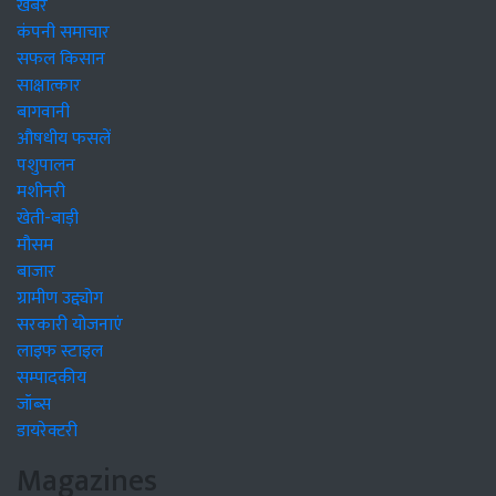
खबरें
कंपनी समाचार
सफल किसान
साक्षात्कार
बागवानी
औषधीय फसलें
पशुपालन
मशीनरी
खेती-बाड़ी
मौसम
बाजार
ग्रामीण उद्द्योग
सरकारी योजनाएं
लाइफ स्टाइल
सम्पादकीय
जॉब्स
डायरेक्टरी
Magazines