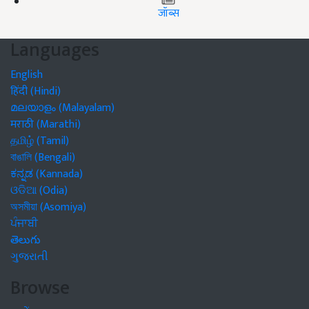
जॉब्स
Languages
English
हिंदी (Hindi)
മലയാളം (Malayalam)
मराठी (Marathi)
தமிழ் (Tamil)
বাঙালি (Bengali)
ಕನ್ನಡ (Kannada)
ଓଡିଆ (Odia)
অসমীয়া (Asomiya)
ਪੰਜਾਬੀ
తెలుగు
ગુજરાતી
Browse