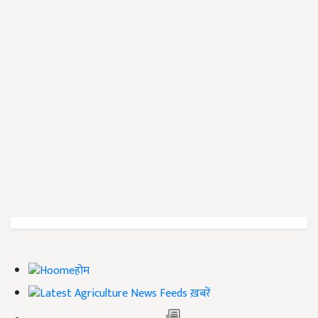
होम
ख़बरें