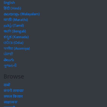
English
हिंदी (Hindi)
മലയാളം (Malayalam)
मराठी (Marathi)
தமிழ் (Tamil)
বাঙালি (Bengali)
ಕನ್ನಡ (Kannada)
ଓଡିଆ (Odia)
অসমীয়া (Asomiya)
ਪੰਜਾਬੀ
తెలుగు
ગુજરાતી
Browse
खबरें
कंपनी समाचार
सफल किसान
साक्षात्कार