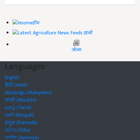
होम
ख़बरें
जॉब्स
Languages
English
हिंदी (Hindi)
മലയാളം (Malayalam)
मराठी (Marathi)
தமிழ் (Tamil)
বাঙালি (Bengali)
ಕನ್ನಡ (Kannada)
ଓଡିଆ (Odia)
অসমীয়া (Asomiya)