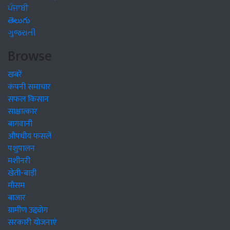
ਪੰਜਾਬੀ
తెలుగు
ગુજરાતી
Browse
खबरें
कंपनी समाचार
सफल किसान
साक्षात्कार
बागवानी
औषधीय फसलें
पशुपालन
मशीनरी
खेती-बाड़ी
मौसम
बाजार
ग्रामीण उद्द्योग
सरकारी योजनाएं