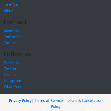
फोटो गैलरी
वीडियो
Contact
About Us
Contact Us
Careers
Follow us
Facebook
Twitter
LinkedIn
Instagram
WhatsApp
Privacy Policy
|
Terms of Service
|
Refund & Cancellation
Policy