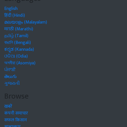
English
हिंदी (Hindi)
മലയാളം (Malayalam)
मराठी (Marathi)
தமிழ் (Tamil)
বাঙালি (Bengali)
ಕನ್ನಡ (Kannada)
ଓଡିଆ (Odia)
অসমীয়া (Asomiya)
ਪੰਜਾਬੀ
తెలుగు
ગુજરાતી
Browse
खबरें
कंपनी समाचार
सफल किसान
साक्षात्कार