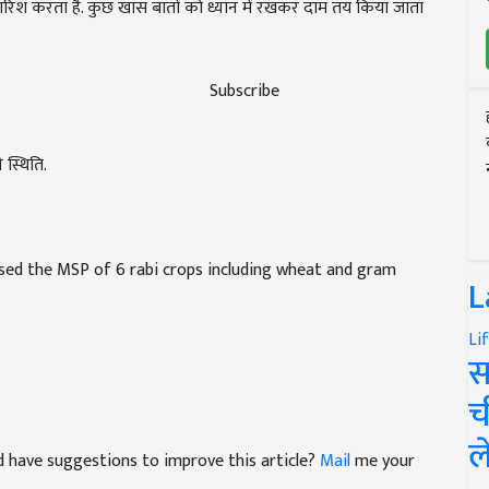
Subscribe
स्थ‍िति.
ed the MSP of 6 rabi crops including wheat and gram
L
Li
स
च
and have suggestions to improve this article?
Mail
me your
ल