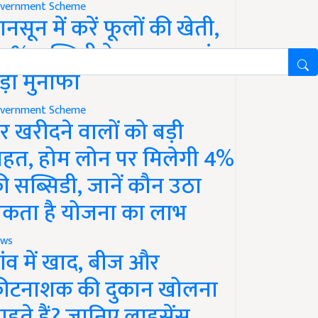
vernment Scheme
ानसून में करें फूलों की खेती,
0% सब्सिडी के साथ कमाएं
ड़ा मुनाफा
vernment Scheme
र खरीदने वालों को बड़ी
ाहत, होम लोन पर मिलेगी 4%
ी सब्सिडी, जानें कौन उठा
कता है योजना का लाभ
ws
ांव में खाद, बीज और
ीटनाशक की दुकान खोलना
ाहते हैं? जानिए लाइसेंस,