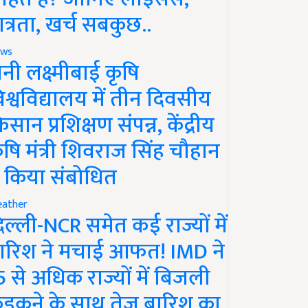
ात्रता, खर्च सबकुछ..
ws
ानी लक्ष्मीबाई कृषि
िश्वविद्यालय में तीन दिवसीय
िसान प्रशिक्षण संपन्न, केंद्रीय
ृषि मंत्री शिवराज सिंह चौहान
े किया संबोधित
ather
िल्ली-NCR समेत कई राज्यों में
ारिश ने मचाई आफत! IMD ने
5 से अधिक राज्यों में बिजली
ड़कने के साथ तेज बारिश का