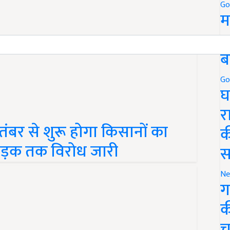
Go
म
5
ब
Go
घ
र
बर से शुरू होगा किसानों का
क
े सड़क तक विरोध जारी
स
Ne
ग
क
च