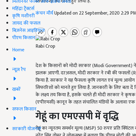
सिफारिशों को मानते हुए लिया है.
मिलेनियर फार्मर ऑफ इंडिया अवॉर्ड
महिंद्रा ट्रैक्टर्स
कंचन मौर्य
Updated on 22 September, 2020 2:29 P
कृषि मशीनरी
जायद की फसल
बिज़नेस आइडियाज
पीएम किसान
Rabi Crop
Home
देश के किसानों को मोदी सरकार (Modi Government) ने 
न्यूज़ रैप
झलक आएगी. दरअसल, मोदी सरकार ने रबी की फसलों (Rabi C
किया है. सरकार ने यह फैसला कृषि लागत एवं मूल्य आय
सिफारिशों को मानते हुए लिया है. जानकारी के लिए बता 
खबरें
के लक्ष्य तय किया है, इसके चलते ही मोदी सरकार ने कृषक 
(एपीएमसी) कानून के तहत संचालित मंडियों के अलावा एक व
सफल किसान
गेहूं का एमएसपी में वृद्धि
गेहूं का न्यूनतम समर्थन मूल्य (MSP) 50 रुपए प्रति क्विंटल 
सरकारी योजनाएं
नरेंद्र सिंह तोमर ने लोकसभा में बताया कि पीएम मोदी की अध