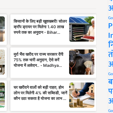
अ
Go
P
I
न
त
अ
Go
ब
प
अ
Go