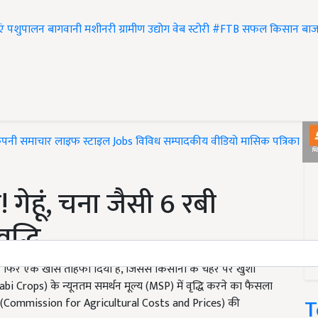
एं
पशुपालन
बागवानी
मशीनरी
ग्रामीण उद्योग
वेब स्टोरी
#FTB
सफल किसान
बाज
ंपनी समाचार
लाइफ स्टाइल
Jobs
विविध
सम्पादकीय
वीडियो
मासिक पत्रिका
#T
 गेहूं, चना जैसी 6 रबी
ृद्धि
फिर एक खास तोहफा दिया है, जिससे किसानों के चेहरे पर खुशी
rops) के न्यूनतम समर्थन मूल्य (MSP) में वृद्धि करने का फैसला
T
ोग (Commission for Agricultural Costs and Prices) की