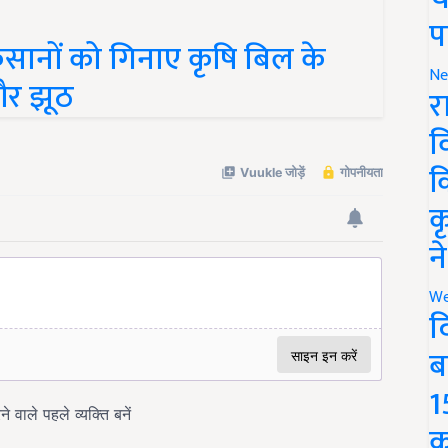
िसानों को गिनाए कृषि बिल के
प
और झूठ
Ne
र
व
क
क
न
We
द
ब
1
क