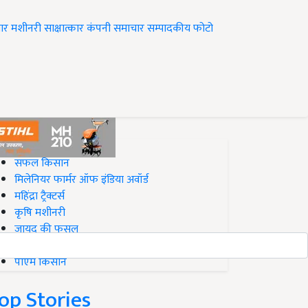
ार
मशीनरी
साक्षात्कार
कंपनी समाचार
सम्पादकीय
फोटो
op on Krishi Jagran
सफल किसान
मिलेनियर फार्मर ऑफ इंडिया अवॉर्ड
महिंद्रा ट्रैक्टर्स
कृषि मशीनरी
जायद की फसल
बिज़नेस आइडियाज
पीएम किसान
op Stories