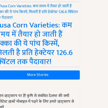
usa Corn Varieties: कम
मय में तैयार हो जाती हैं
क्का की ये पांच किस्में,
िलती है प्रति हेक्टेयर 126.6
्विंटल तक पैदावार!
More Stories
हम व्हाट्सएप पर हैं! कृषि से संबंधित देशभर की सभी
लेटेस्ट ख़बरें मोबाइल में पढ़ने के लिए हमारे व्हाट्सएप से
जुड़ें.