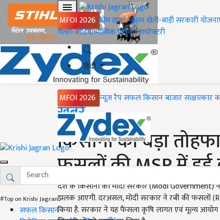
MFOI 2026
होम
ख़बरें
मौसम
खेती-बाड़ी
सरकारी योजना
गैलरी
वीडियो
मासिक पत्रिका
डायरेक्टरी
हिंदी
MFOI 2026
न्यूज़ रैप
सफल किसान
बाजार
साक्षात्कार
क
Home
ख़बरें
किसानों को बड़ा तोहफा!
फसलों की MSP में हुई व
देश के किसानों को मोदी सरकार (Modi Government) ने 
झलक आएगी. दरअसल, मोदी सरकार ने रबी की फसलों (Rabi C
#Top on Krishi Jagran
किया है. सरकार ने यह फैसला कृषि लागत एवं मूल्य आय
सफल किसान