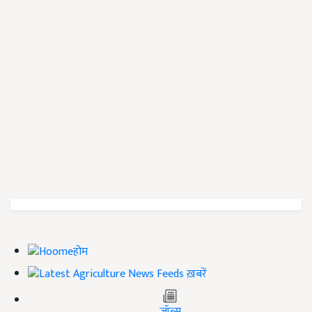
होम
ख़बरें
जॉब्स