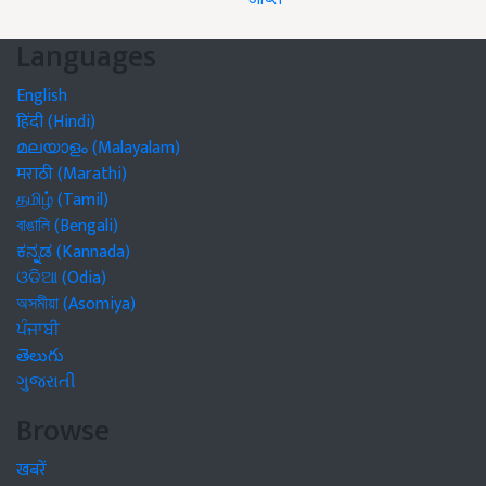
Languages
English
हिंदी (Hindi)
മലയാളം (Malayalam)
मराठी (Marathi)
தமிழ் (Tamil)
বাঙালি (Bengali)
ಕನ್ನಡ (Kannada)
ଓଡିଆ (Odia)
অসমীয়া (Asomiya)
ਪੰਜਾਬੀ
తెలుగు
ગુજરાતી
Browse
खबरें