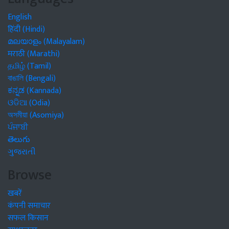
English
हिंदी (Hindi)
മലയാളം (Malayalam)
मराठी (Marathi)
தமிழ் (Tamil)
বাঙালি (Bengali)
ಕನ್ನಡ (Kannada)
ଓଡିଆ (Odia)
অসমীয়া (Asomiya)
ਪੰਜਾਬੀ
తెలుగు
ગુજરાતી
Browse
खबरें
कंपनी समाचार
सफल किसान