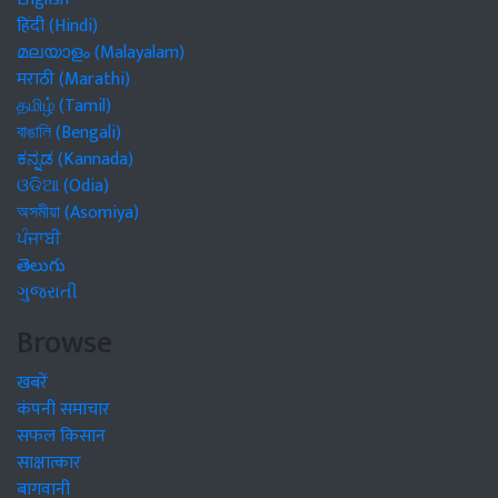
हिंदी (Hindi)
മലയാളം (Malayalam)
मराठी (Marathi)
தமிழ் (Tamil)
বাঙালি (Bengali)
ಕನ್ನಡ (Kannada)
ଓଡିଆ (Odia)
অসমীয়া (Asomiya)
ਪੰਜਾਬੀ
తెలుగు
ગુજરાતી
Browse
खबरें
कंपनी समाचार
सफल किसान
साक्षात्कार
बागवानी