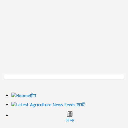
होम
ख़बरें
जॉब्स