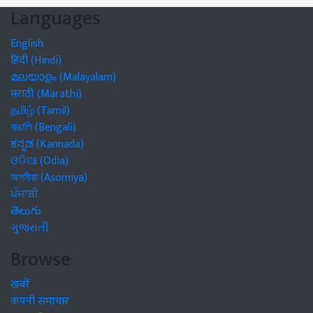
Languages
English
हिंदी (Hindi)
മലയാളം (Malayalam)
मराठी (Marathi)
தமிழ் (Tamil)
বাঙালি (Bengali)
ಕನ್ನಡ (Kannada)
ଓଡିଆ (Odia)
অসমীয়া (Asomiya)
ਪੰਜਾਬੀ
తెలుగు
ગુજરાતી
Browse
खबरें
कंपनी समाचार