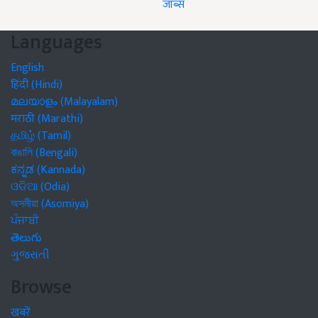
जॉब्स
Languages
English
हिंदी (Hindi)
മലയാളം (Malayalam)
मराठी (Marathi)
தமிழ் (Tamil)
বাঙালি (Bengali)
ಕನ್ನಡ (Kannada)
ଓଡିଆ (Odia)
অসমীয়া (Asomiya)
ਪੰਜਾਬੀ
తెలుగు
ગુજરાતી
Browse
खबरें