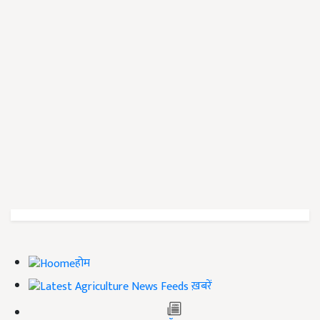
होम
ख़बरें