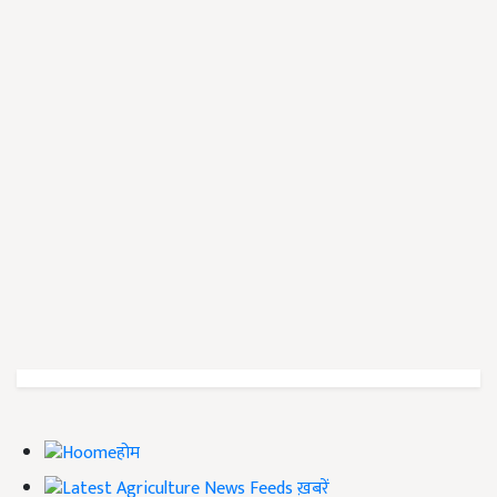
होम
ख़बरें