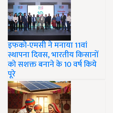
इफको-एमसी ने मनाया 11वां
स्थापना दिवस, भारतीय किसानों
को सशक्त बनाने के 10 वर्ष किये
पूरे