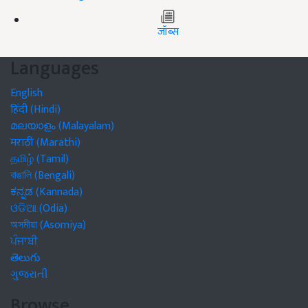
जॉब्स
Languages
English
हिंदी (Hindi)
മലയാളം (Malayalam)
मराठी (Marathi)
தமிழ் (Tamil)
বাঙালি (Bengali)
ಕನ್ನಡ (Kannada)
ଓଡିଆ (Odia)
অসমীয়া (Asomiya)
ਪੰਜਾਬੀ
తెలుగు
ગુજરાતી
Browse