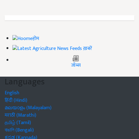
होम
ख़बरें
जॉब्स
Languages
English
हिंदी (Hindi)
മലയാളം (Malayalam)
मराठी (Marathi)
தமிழ் (Tamil)
বাঙালি (Bengali)
ಕನ್ನಡ (Kannada)