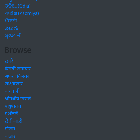
ଓଡିଆ (Odia)
অসমীয়া (Asomiya)
ਪੰਜਾਬੀ
తెలుగు
ગુજરાતી
Browse
खबरें
कंपनी समाचार
सफल किसान
साक्षात्कार
बागवानी
औषधीय फसलें
पशुपालन
मशीनरी
खेती-बाड़ी
मौसम
बाजार