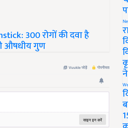
प
Ne
tick: 300 रोगों की दवा है
र
भी औषधीय गुण
व
क
क
न
We
द
ब
1
क