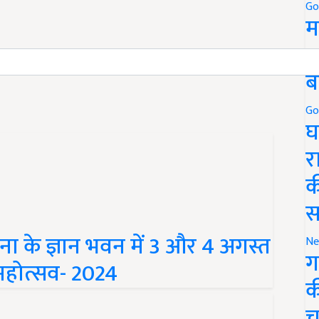
Go
म
nd have suggestions to improve this article?
Mail
me your
5
ब
Go
घ
र
क
स
के ज्ञान भवन में 3 और 4 अगस्त
Ne
होत्सव- 2024
ग
क
च