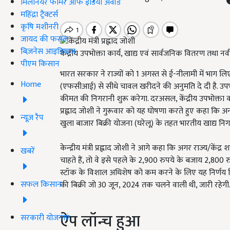
मिलेनियर फार्मर ऑफ इंडिया अवॉर्ड
महिंद्रा ट्रैक्टर्स
कृषि मशीनरी
जायद की फसल
बिज़नेस आइडियाज
केंद्रीय उपभोक्ता कार्य, खाद्य एवं सार्वजनिक वितरण तथा नवी
पीएम किसान
भारत सरकार ने राज्यों को 1 अगस्त से ई-नीलामी में भाग लि
Home
(एफसीआई) से सीधे चावल खरीदने की अनुमति दे दी है. उपभो
कीमत की निगरानी शुरू करेगा. दरअसल, केंद्रीय उपभोक्ता क
प्रह्लाद जोशी ने गुरूवार को यह घोषणा करते हुए कहा कि अ
न्यूज़ रैप
खुला बाजार बिक्री योजना (घरेलू) के तहत भारतीय खाद्य 
केन्द्रीय मंत्री प्रह्लाद जोशी ने आगे कहा कि अगर राज्य/केंद
खबरें
चाहते हैं, तो वे इसे पहले के 2,900 रुपये के बजाय 2,800 
स्टॉक के विशाल अधिशेष को कम करने के लिए यह निर्णय लिय
सफल किसान
की बिक्री जो 30 जून, 2024 तक चलने वाली थी, जारी रहेगी
ऐप लॉन्च हुआ
सरकारी योजनाएं