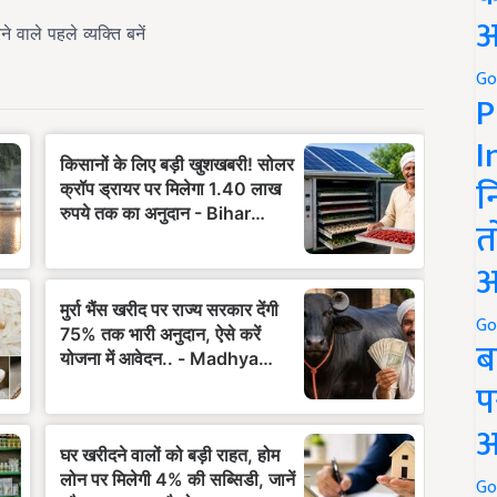
अ
Go
P
I
न
त
अ
Go
ब
प
अ
Go