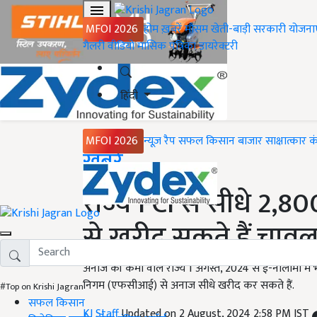
MFOI 2026
होम
ख़बरें
मौसम
खेती-बाड़ी
सरकारी योजना
गैलरी
वीडियो
मासिक पत्रिका
डायरेक्टरी
हिंदी
MFOI 2026
न्यूज़ रैप
सफल किसान
बाजार
साक्षात्कार
क
Home
ख़बरें
राज्य FCI से सीधे 2,800
से खरीद सकते हैं चावल: के
अनाज की कमी वाले राज्य 1 अगस्त, 2024 से ई-नीलामी में भ
निगम (एफसीआई) से अनाज सीधे खरीद कर सकते हैं.
#Top on Krishi Jagran
सफल किसान
KJ Staff
Updated on 2 August, 2024 2:58 PM IST