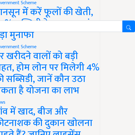
vernment Scheme
ानसून में करें फूलों की खेती,
0% सब्सिडी के साथ कमाएं
ड़ा मुनाफा
vernment Scheme
र खरीदने वालों को बड़ी
ाहत, होम लोन पर मिलेगी 4%
ी सब्सिडी, जानें कौन उठा
कता है योजना का लाभ
ws
ांव में खाद, बीज और
ीटनाशक की दुकान खोलना
ाहते हैं? जानिए लाइसेंस,