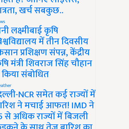
ात्रता, खर्च सबकुछ..
ws
ानी लक्ष्मीबाई कृषि
िश्वविद्यालय में तीन दिवसीय
िसान प्रशिक्षण संपन्न, केंद्रीय
ृषि मंत्री शिवराज सिंह चौहान
े किया संबोधित
ather
िल्ली-NCR समेत कई राज्यों में
ारिश ने मचाई आफत! IMD ने
5 से अधिक राज्यों में बिजली
ड़कने के साथ तेज बारिश का