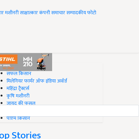
ार
मशीनरी
साक्षात्कार
कंपनी समाचार
सम्पादकीय
फोटो
op on Krishi Jagran
सफल किसान
मिलेनियर फार्मर ऑफ इंडिया अवॉर्ड
महिंद्रा ट्रैक्टर्स
कृषि मशीनरी
जायद की फसल
बिज़नेस आइडियाज
पीएम किसान
op Stories