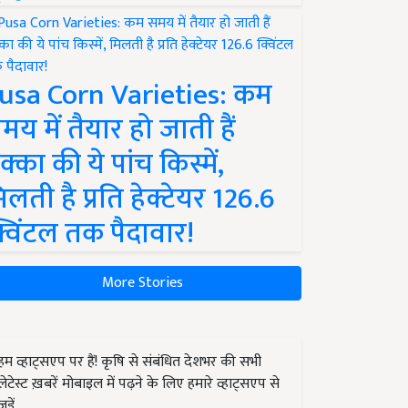
usa Corn Varieties: कम
मय में तैयार हो जाती हैं
क्का की ये पांच किस्में,
िलती है प्रति हेक्टेयर 126.6
्विंटल तक पैदावार!
More Stories
हम व्हाट्सएप पर हैं! कृषि से संबंधित देशभर की सभी
लेटेस्ट ख़बरें मोबाइल में पढ़ने के लिए हमारे व्हाट्सएप से
जुड़ें.