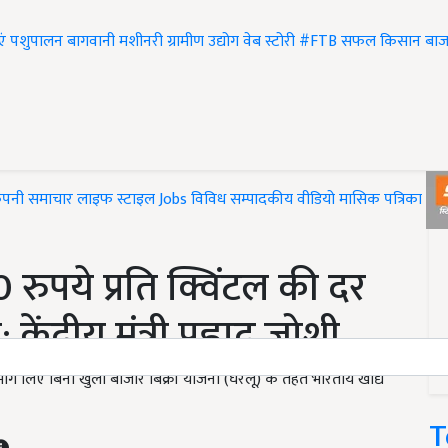
एं
पशुपालन
बागवानी
मशीनरी
ग्रामीण उद्योग
वेब स्टोरी
#FTB
सफल किसान
बाज
ंपनी समाचार
लाइफ स्टाइल
Jobs
विविध
सम्पादकीय
वीडियो
मासिक पत्रिका
#T
 रुपये प्रति क्विंटल की दर
ंद्रीय मंत्री प्रह्लाद जोशी
ाग लिए बिना खुला बाजार बिक्री योजना (घरेलू) के तहत भारतीय खाद्य
T