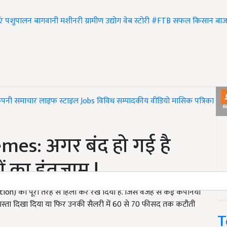
एं
पशुपालन
बागवानी
मशीनरी
ग्रामीण उद्योग
वेब स्टोरी
#FTB
सफल किसान
बाज
ंपनी समाचार
लाइफ स्टाइल
Jobs
विविध
सम्पादकीय
वीडियो
मासिक पत्रिका
#T
es: अगर बंद हो गई है
ं का इंतजाम !
tion) को पूरी तरह से हिला कर रख दिया है. जिस वजह से कई कंपनियों
 रास्ता दिखा दिया या फिर उनकी सैलरी में 60 से 70 फीसद तक कटौती
T