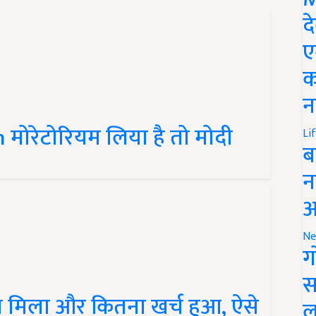
द
ए
क
न
मोरेटोरियम लिया है तो मोदी
Li
ब
न
आ
Ne
ग
स
सा मिला और कितना खर्च हुआ, ऐसे
ल