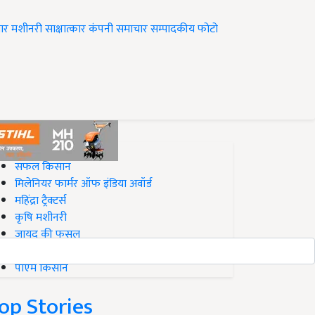
ार
मशीनरी
साक्षात्कार
कंपनी समाचार
सम्पादकीय
फोटो
op on Krishi Jagran
सफल किसान
मिलेनियर फार्मर ऑफ इंडिया अवॉर्ड
महिंद्रा ट्रैक्टर्स
कृषि मशीनरी
जायद की फसल
बिज़नेस आइडियाज
पीएम किसान
op Stories