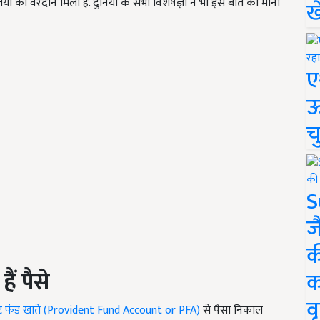
ं का वरदान मिला है. दुनिया के सभी विशेषज्ञों ने भी इस बात को माना
ख
ए
ऊ
च
S
ज
क
हैं
पैसे
क
वृ
डेंट फंड खाते (Provident Fund Account or PFA)
से पैसा निकाल