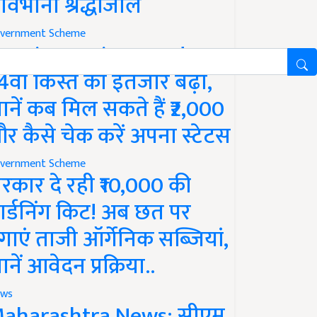
ावभीनी श्रद्धांजलि
vernment Scheme
M Kisan Yojana Update:
4वीं किस्त का इंतजार बढ़ा,
ानें कब मिल सकते हैं ₹2,000
र कैसे चेक करें अपना स्टेटस
vernment Scheme
रकार दे रही ₹10,000 की
ार्डनिंग किट! अब छत पर
गाएं ताजी ऑर्गेनिक सब्जियां,
ानें आवेदन प्रक्रिया..
ws
aharashtra News: सीएम