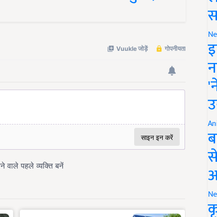
स
Ne
इ
न
'
उ
An
ब
स
आ
Ne
क