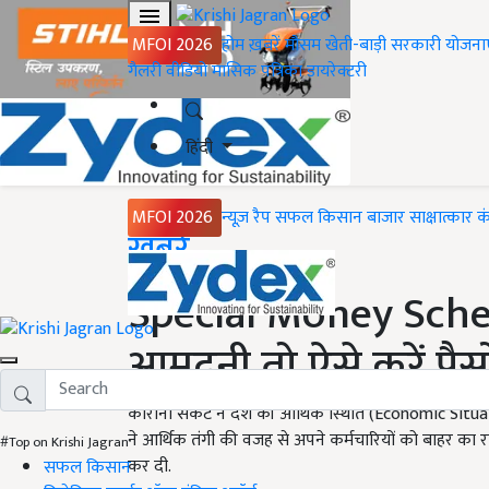
MFOI 2026
होम
ख़बरें
मौसम
खेती-बाड़ी
सरकारी योजना
गैलरी
वीडियो
मासिक पत्रिका
डायरेक्टरी
हिंदी
MFOI 2026
न्यूज़ रैप
सफल किसान
बाजार
साक्षात्कार
क
Home
ख़बरें
Special Money Schem
आमदनी तो ऐसे करें पैसो
कोरोना संकट ने देश की आर्थिक स्थिति (Economic Situa
ने आर्थिक तंगी की वजह से अपने कर्मचारियों को बाहर का
#Top on Krishi Jagran
कर दी.
सफल किसान