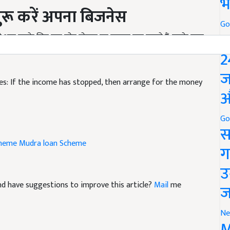
भ
ुरू
करें
अपना
बिजनेस
Go
तो आप इसके लिए मुद्रा लोन योजना का फायदा उठा सकते हैं. इसके तहत
P
 है और जिसको चुकाने की समय सीमा भी 5 साल तक बढ़ाई जा सकती
2
s: If the income has stopped, then arrange for the money
ज
औ
Go
स
cheme
Mudra loan Scheme
ग
उ
 and have suggestions to improve this article?
Mail
me
ज
Ne
M