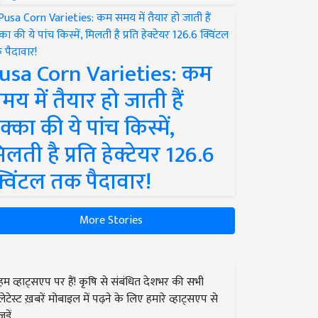
usa Corn Varieties: कम
मय में तैयार हो जाती हैं
क्का की ये पांच किस्में,
िलती है प्रति हेक्टेयर 126.6
्विंटल तक पैदावार!
More Stories
हम व्हाट्सएप पर हैं! कृषि से संबंधित देशभर की सभी
लेटेस्ट ख़बरें मोबाइल में पढ़ने के लिए हमारे व्हाट्सएप से
जुड़ें.