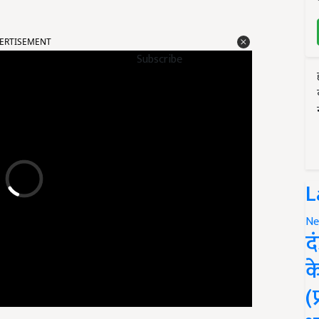
ERTISEMENT
Subscribe
L
Ne
द
क
(