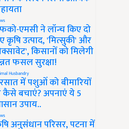
हायता
ws
फको-एमसी ने लॉन्च किए दो
ए कृषि उत्पाद, 'मित्सुकी' और
नेक्सावेट', किसानों को मिलेगी
न्नत फसल सुरक्षा!
imal Husbandry
रसात में पशुओं को बीमारियों
े कैसे बचाएं? अपनाएं ये 5
सान उपाय..
ws
ृषि अनुसंधान परिसर, पटना में