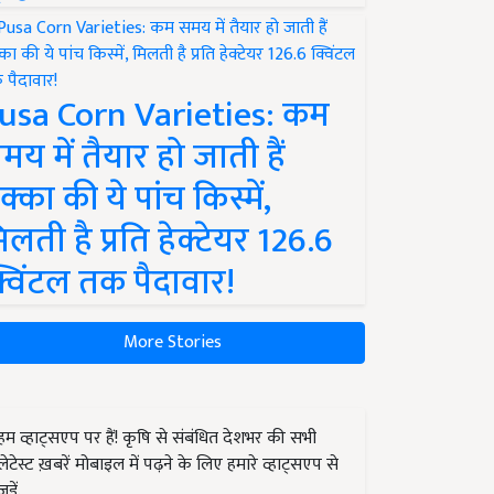
usa Corn Varieties: कम
मय में तैयार हो जाती हैं
क्का की ये पांच किस्में,
िलती है प्रति हेक्टेयर 126.6
्विंटल तक पैदावार!
More Stories
हम व्हाट्सएप पर हैं! कृषि से संबंधित देशभर की सभी
लेटेस्ट ख़बरें मोबाइल में पढ़ने के लिए हमारे व्हाट्सएप से
जुड़ें.