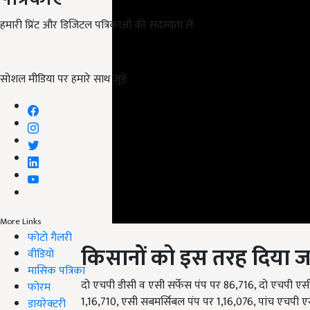
हमारी प्रिंट और डिजिटल पत्रिकाओं की सदस्यता लें
सोशल मीडिया पर हमारे साथ जुड़ें:
More Links
किसानों को इस तरह दिया 
फोटो गैलरी
वीडियो
दो एचपी डीसी व एसी सर्फेस पंप पर 86,716, दो एचपी एस
मासिक पत्रिका
1,16,710, एसी सबमर्सिबल पंप पर 1,16,076, पांच एचपी
फोरम
सबमर्सिबल पंप पर क्रमश: 2,23,276 व 2,78,582 रुपये का
डायरेक्टरी