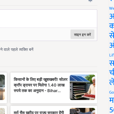
We
अ
क
स
ऑ
Li
स
च
ल
Go
म
5