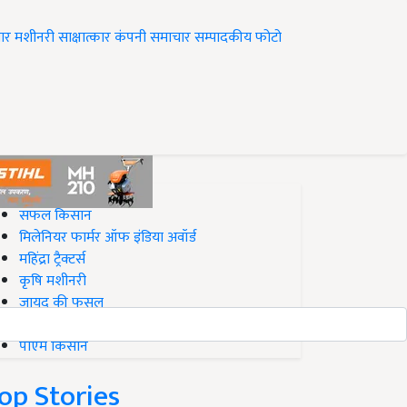
ार
मशीनरी
साक्षात्कार
कंपनी समाचार
सम्पादकीय
फोटो
op on Krishi Jagran
सफल किसान
मिलेनियर फार्मर ऑफ इंडिया अवॉर्ड
महिंद्रा ट्रैक्टर्स
कृषि मशीनरी
जायद की फसल
बिज़नेस आइडियाज
पीएम किसान
op Stories