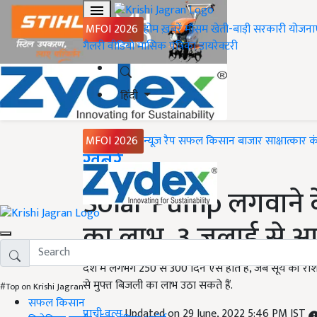
MFOI 2026
होम
ख़बरें
मौसम
खेती-बाड़ी
सरकारी योजना
गैलरी
वीडियो
मासिक पत्रिका
डायरेक्टरी
हिंदी
MFOI 2026
न्यूज़ रैप
सफल किसान
बाजार
साक्षात्कार
क
Home
ख़बरें
Solar Pump लगवाने क
का लाभ, 3 जुलाई से आवे
देश में लगभग 250 से 300 दिन ऐसे होते हैं, जब सूर्य की रो
से मुफ्त बिजली का लाभ उठा सकते हैं.
#Top on Krishi Jagran
सफल किसान
प्राची वत्स
Updated on 29 June, 2022 5:46 PM IST