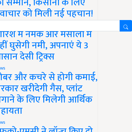
ा सम्मान, किसानों के लिए
वाचार को मिली नई पहचान!
festyle
ारिश में नमक और मसालों में
हीं घुसेगी नमी, अपनाएं ये 3
सान देसी ट्रिक्स
ws
ोबर और कचरे से होगी कमाई,
रकार खरीदेगी गैस, प्लांट
गाने के लिए मिलेगी आर्थिक
हायता
ws
फको-एमसी ने लॉन्च किए दो