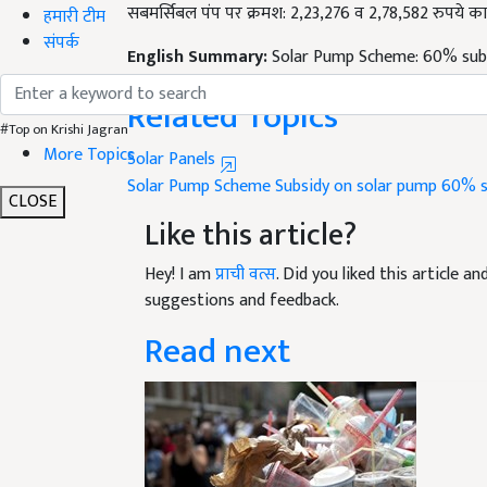
हमारी टीम
English Summary:
Solar Pump Scheme: 60% subsi
संपर्क
Published on:
29 June 2022, 05:46 PM IST
Related Topics
#Top on Krishi Jagran
Solar Panels
More Topics
Solar Pump Scheme
Subsidy on solar pump
60% s
Like this article?
CLOSE
Hey! I am
प्राची वत्स
. Did you liked this article 
suggestions and feedback.
Read next