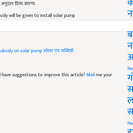
क
dy will be given to install solar pump
न
Li
ब
न
ubsidy on solar pump
सोलर पंप सब्सिडी
आ
and have suggestions to improve this article?
Mail
me your
Ne
ग
स
ल
स
Ne
इ