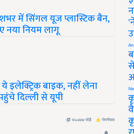
न
शभर में सिंगल यूज प्लास्टिक बैन,
'
िए नया नियम लागू
उ
An
ब
स
आ
े इलेक्ट्रिक बाइक, नहीं लेना
हुंचे दिल्ली से यूपी
Ne
क
व
क
र