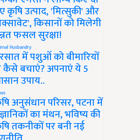
ए कृषि उत्पाद, 'मित्सुकी' और
नेक्सावेट', किसानों को मिलेगी
न्नत फसल सुरक्षा!
imal Husbandry
रसात में पशुओं को बीमारियों
े कैसे बचाएं? अपनाएं ये 5
सान उपाय..
ws
ृषि अनुसंधान परिसर, पटना में
ैज्ञानिकों का मंथन, भविष्य की
ृषि तकनीकों पर बनी नई
णनीति